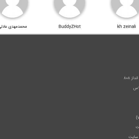
kh zeinali
BuddyZHot
محمدمهدی عادلی
.
ز ۸۰۸
ت
سایت