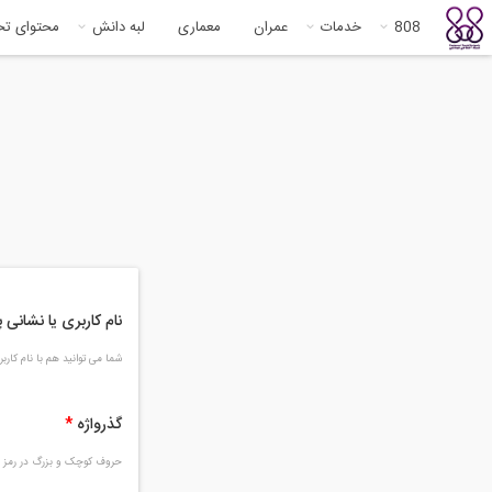
808
خدمات
عمران
معماری
لبه دانش
محتوای ت
نام کاربری یا نشانی
شما می توانید هم با نام کار
گذرواژه
*
حروف کوچک و بزرگ در رمز و