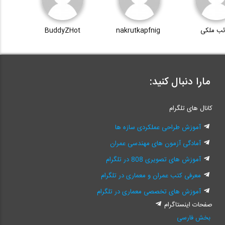
ئب ملکی
nakrutkapfnig
BuddyZHot
مارا دنبال کنید:
کانال های تلگرام
آموزش طراحی عملکردی سازه ها
آمادگی آزمون های مهندسی عمران
آموزش های تصویری 808 در تلگرام
معرفی کتب عمران و معماری در تلگرام
آموزش های تخصصی معماری در تلگرام
صفحات اینستاگرام
بخش فارسی