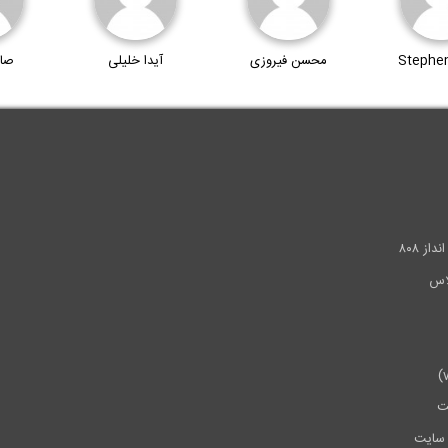
Stephen
محسن فیروزی
آیدا خلیلی
صا
.
ز ۸۰۸
ت
سایت