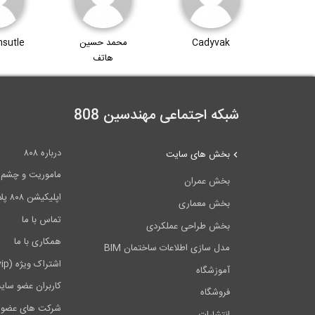
Bud
Cadyvak
محمد حسین
sutle
هاتف
شبکه اجتماعی مهندسین 808
درباره ۸۰۸
بخش های سایت
ماموریت و چشم اندا
بخش عمران
اپلیکیشن ۸۰۸ پلاس
بخش معماری
تماس با ما
بخش طراحی عملکردی
همکاری با ما
مدل سازی اطلاعات ساختمان BIM
اشتراک ویژه (vip)
آموزشگاه
کاربران عضو سای
فروشگاه
شرکت های عضو 
انتشارات