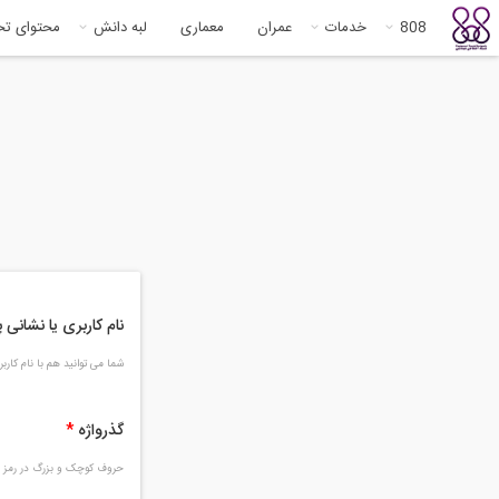
808
خدمات
عمران
معماری
لبه دانش
محتوای ت
نام کاربری یا نشانی
شما می توانید هم با نام کار
گذرواژه
*
حروف کوچک و بزرگ در رمز و