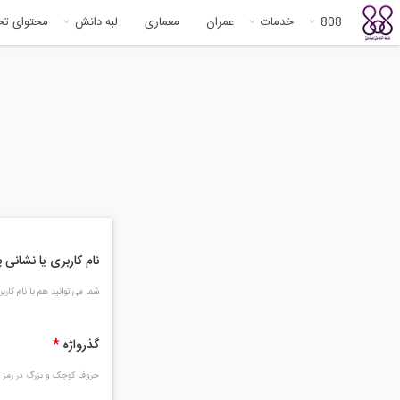
808
خدمات
عمران
معماری
لبه دانش
محتوای ت
نام کاربری یا نشانی
شما می توانید هم با نام کار
گذرواژه
*
حروف کوچک و بزرگ در رمز و