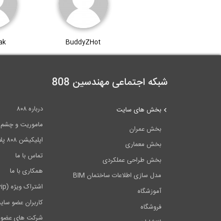
ak
BuddyZHot
شبکه اجتماعی مهندسین 808
درباره ۸۰۸
بخش های سایت
ماموریت و چشم اندا
بخش عمران
اپلیکیشن ۸۰۸ پلاس
بخش معماری
تماس با ما
بخش طراحی عملکردی
همکاری با ما
مدل سازی اطلاعات ساختمان BIM
اشتراک ویژه (vip)
آموزشگاه
کاربران عضو سای
فروشگاه
شرکت های عضو 