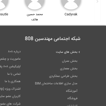
Bud
Cadyvak
محمد حسین
sutle
هاتف
شبکه اجتماعی مهندسین 808
درباره ۸۰۸
بخش های سایت
ماموریت و چشم اندا
بخش عمران
اپلیکیشن ۸۰۸ پلاس
بخش معماری
تماس با ما
بخش طراحی عملکردی
همکاری با ما
مدل سازی اطلاعات ساختمان BIM
اشتراک ویژه (vip)
آموزشگاه
کاربران عضو سای
فروشگاه
شرکت های عضو 
انتشارات