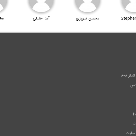
Stephen
محسن فیروزی
آیدا خلیلی
صا
.
ز ۸۰۸
ت
سایت