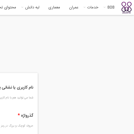
808
خدمات
عمران
معماری
لبه دانش
محتوای ت
نام کاربری یا نشانی
شما می توانید هم با نام کار
گذرواژه
*
حروف کوچک و بزرگ در رمز و