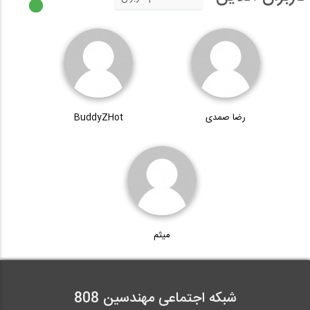
رضا صمدی
BuddyZHot
میثم
شبکه اجتماعی مهندسین 808