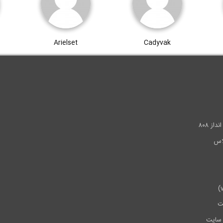
Arielset
Cadyvak
.
ز ۸۰۸
ت
سایت