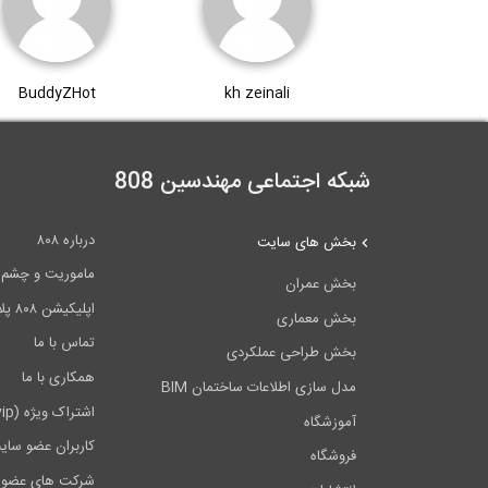
BuddyZHot
kh zeinali
شبکه اجتماعی مهندسین 808
درباره ۸۰۸
بخش های سایت
ماموریت و چشم اندا
بخش عمران
اپلیکیشن ۸۰۸ پلاس
بخش معماری
تماس با ما
بخش طراحی عملکردی
همکاری با ما
مدل سازی اطلاعات ساختمان BIM
اشتراک ویژه (vip)
آموزشگاه
کاربران عضو سای
فروشگاه
شرکت های عضو 