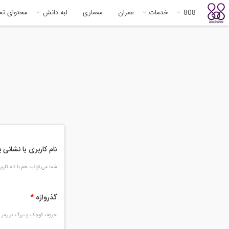
808
خدمات
عمران
معماری
لبه دانش
محتوای ت
نام کاربری یا نشانی
شما می توانید هم با نام کار
گذرواژه
*
حروف کوچک و بزرگ در رمز و