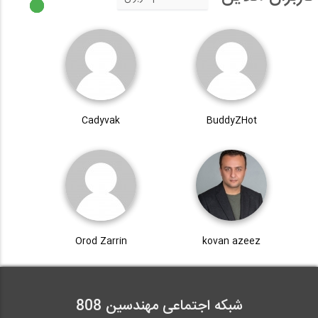
Cadyvak
BuddyZHot
Orod Zarrin
kovan azeez
شبکه اجتماعی مهندسین 808