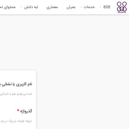
808
خدمات
عمران
معماری
لبه دانش
محتوای ت
نام کاربری یا نشانی
شما می توانید هم با نام کار
گذرواژه
*
حروف کوچک و بزرگ در رمز و