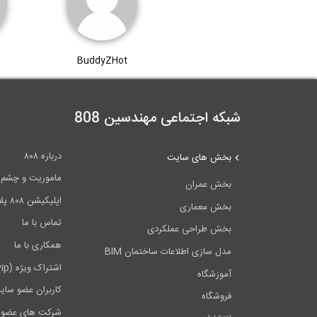
BuddyZHot
شبکه اجتماعی مهندسین 808
درباره ۸۰۸
بخش های سایت
ماموریت و چشم اندا
بخش عمران
اپلیکیشن ۸۰۸ پلاس
بخش معماری
تماس با ما
بخش طراحی عملکردی
همکاری با ما
مدل سازی اطلاعات ساختمان BIM
اشتراک ویژه (vip)
آموزشگاه
کاربران عضو سای
فروشگاه
شرکت های عضو 