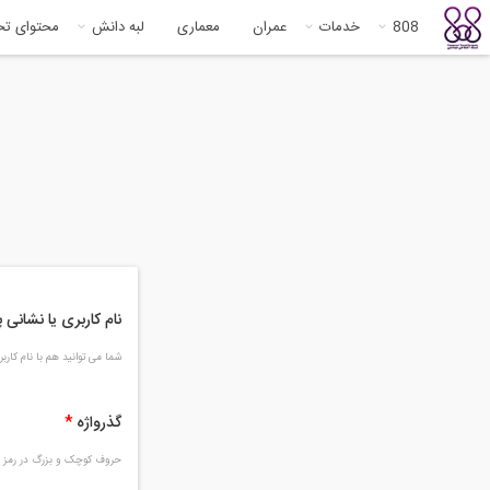
808
خدمات
عمران
معماری
لبه دانش
محتوای ت
نام کاربری یا نشانی
شما می توانید هم با نام کار
گذرواژه
*
حروف کوچک و بزرگ در رمز و