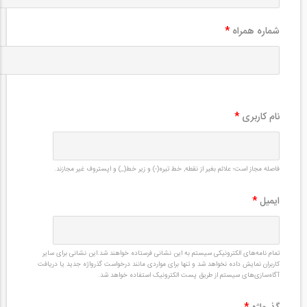
شماره همراه
*
نام کاربری
*
فاصله مجاز است؛ علائم بغیر از نقطه, خط تیره(-) و زیر خط(_) و اپستروف غیر مجازند.
ایمیل
*
تمام نامه‌های الکترونیکی سیستم به این نشانی فرستاده خواهند شد.این نشانی برای سایر
کاربران نمایش داده نخواهد شد و تنها برای مواردی مانند درخواست گذرواژه جدید یا دریافت
آگاه‌سازی‌های سیستم از طریق پست الکترونیک استفاده خواهد شد.