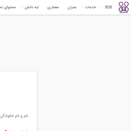
808
خدمات
عمران
معماری
لبه دانش
محتوای ت
نام و نام خانوادگ