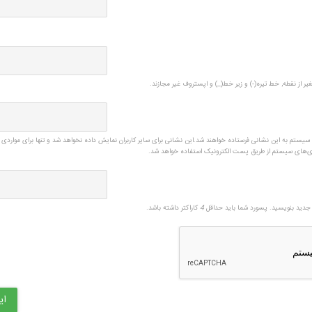
یر از نقطه, خط تیره(-) و زیر خط(_) و اپستروف غیر مجازند.
ی سیستم به این نشانی فرستاده خواهند شد.این نشانی برای سایر کاربران نمایش داده نخواهد شد و تنها برای مواردی 
زی‌های سیستم از طریق پست الکترونیک استفاده خواهد شد.
دید بنویسید. پسورد شما باید حداقل
4
کاراکتر داشته باشد.