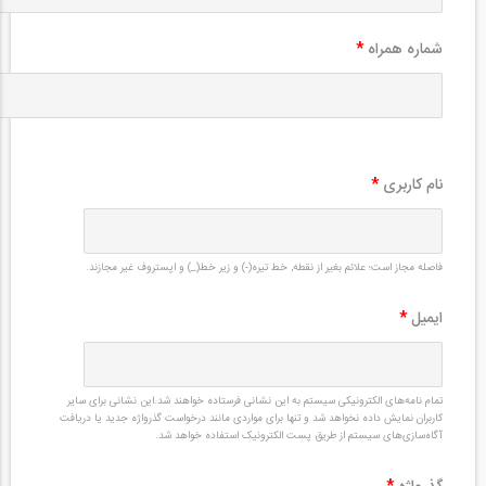
شماره همراه
*
نام کاربری
*
فاصله مجاز است؛ علائم بغیر از نقطه, خط تیره(-) و زیر خط(_) و اپستروف غیر مجازند.
ایمیل
*
تمام نامه‌های الکترونیکی سیستم به این نشانی فرستاده خواهند شد.این نشانی برای سایر
کاربران نمایش داده نخواهد شد و تنها برای مواردی مانند درخواست گذرواژه جدید یا دریافت
آگاه‌سازی‌های سیستم از طریق پست الکترونیک استفاده خواهد شد.