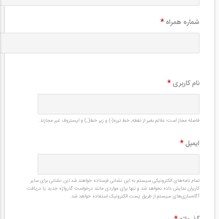
شماره همراه
*
نام کاربری
*
فاصله مجاز است؛ علائم بغیر از نقطه, خط تیره(-) و زیر خط(_) و اپستروف غیر مجازند.
ایمیل
*
تمام نامه‌های الکترونیکی سیستم به این نشانی فرستاده خواهند شد.این نشانی برای سایر
کاربران نمایش داده نخواهد شد و تنها برای مواردی مانند درخواست گذرواژه جدید یا دریافت
آگاه‌سازی‌های سیستم از طریق پست الکترونیک استفاده خواهد شد.