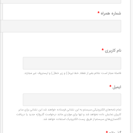
شماره همراه
*
نام کاربری
*
فاصله مجاز است؛ علائم بغیر از نقطه, خط تیره(-) و زیر خط(_) و اپستروف غیر مجازند.
ایمیل
*
تمام نامه‌های الکترونیکی سیستم به این نشانی فرستاده خواهند شد.این نشانی برای سایر
کاربران نمایش داده نخواهد شد و تنها برای مواردی مانند درخواست گذرواژه جدید یا دریافت
آگاه‌سازی‌های سیستم از طریق پست الکترونیک استفاده خواهد شد.