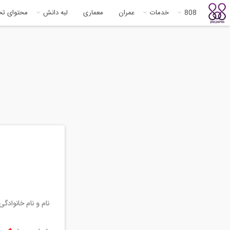
808
خدمات
عمران
معماری
لبه دانش
محتوای ت
نام و نام خانوادگ