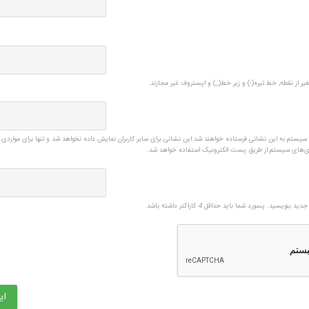
یر از نقطه, خط تیره(-) و زیر خط(_) و اپستروف غیر مجازند.
ی سیستم به این نشانی فرستاده خواهند شد.این نشانی برای سایر کاربران نمایش داده نخواهد شد و تنها برای مواردی 
زی‌های سیستم از طریق پست الکترونیک استفاده خواهد شد.
دید بنویسید. پسورد شما باید حداقل
4
کاراکتر داشته باشد.