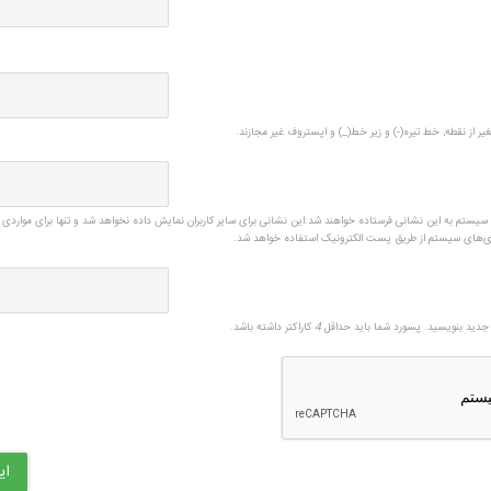
یر از نقطه, خط تیره(-) و زیر خط(_) و اپستروف غیر مجازند.
ی سیستم به این نشانی فرستاده خواهند شد.این نشانی برای سایر کاربران نمایش داده نخواهد شد و تنها برای مواردی 
زی‌های سیستم از طریق پست الکترونیک استفاده خواهد شد.
دید بنویسید. پسورد شما باید حداقل
4
کاراکتر داشته باشد.