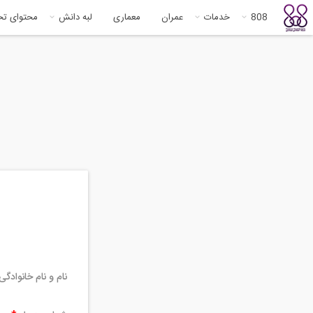
808
خدمات
عمران
معماری
لبه دانش
محتوای ت
نام و نام خانوادگ