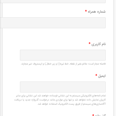
شماره همراه
*
نام کاربری
*
فاصله مجاز است؛ علائم بغیر از نقطه, خط تیره(-) و زیر خط(_) و اپستروف غیر مجازند.
ایمیل
*
تمام نامه‌های الکترونیکی سیستم به این نشانی فرستاده خواهند شد.این نشانی برای سایر
کاربران نمایش داده نخواهد شد و تنها برای مواردی مانند درخواست گذرواژه جدید یا دریافت
آگاه‌سازی‌های سیستم از طریق پست الکترونیک استفاده خواهد شد.