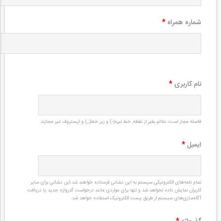
شماره همراه
*
نام کاربری
*
فاصله مجاز است؛ علائم بغیر از نقطه, خط تیره(-) و زیر خط(_) و اپستروف غیر مجازند.
ایمیل
*
تمام نامه‌های الکترونیکی سیستم به این نشانی فرستاده خواهند شد.این نشانی برای سایر
کاربران نمایش داده نخواهد شد و تنها برای مواردی مانند درخواست گذرواژه جدید یا دریافت
آگاه‌سازی‌های سیستم از طریق پست الکترونیک استفاده خواهد شد.