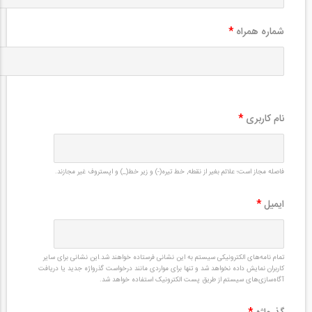
شماره همراه
*
نام کاربری
*
فاصله مجاز است؛ علائم بغیر از نقطه, خط تیره(-) و زیر خط(_) و اپستروف غیر مجازند.
ایمیل
*
تمام نامه‌های الکترونیکی سیستم به این نشانی فرستاده خواهند شد.این نشانی برای سایر
کاربران نمایش داده نخواهد شد و تنها برای مواردی مانند درخواست گذرواژه جدید یا دریافت
آگاه‌سازی‌های سیستم از طریق پست الکترونیک استفاده خواهد شد.