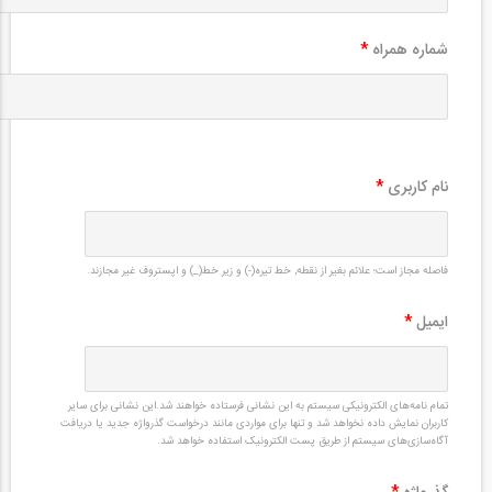
شماره همراه
*
نام کاربری
*
فاصله مجاز است؛ علائم بغیر از نقطه, خط تیره(-) و زیر خط(_) و اپستروف غیر مجازند.
ایمیل
*
تمام نامه‌های الکترونیکی سیستم به این نشانی فرستاده خواهند شد.این نشانی برای سایر
کاربران نمایش داده نخواهد شد و تنها برای مواردی مانند درخواست گذرواژه جدید یا دریافت
آگاه‌سازی‌های سیستم از طریق پست الکترونیک استفاده خواهد شد.