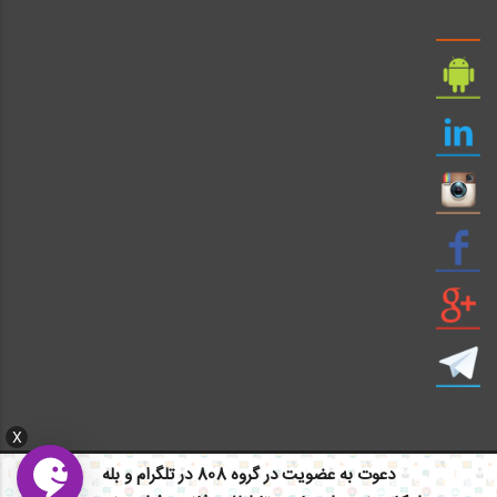
X
دعوت به عضویت در گروه 808 در تلگرام و بله
ایمیل: info civil808.com | ایمیل: saze808 gmail.com