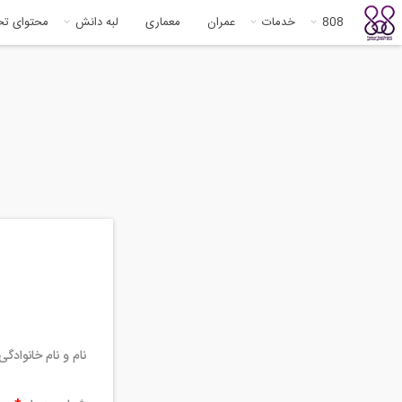
808
خدمات
عمران
معماری
لبه دانش
محتوای ت
نام و نام خانوادگ