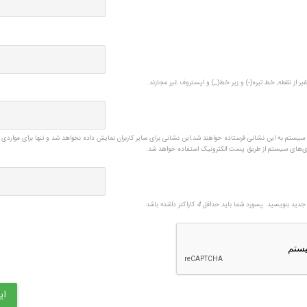
یر از نقطه, خط تیره(-) و زیر خط(_) و اپستروف غیر مجازند.
ی سیستم به این نشانی فرستاده خواهند شد.این نشانی برای سایر کاربران نمایش داده نخواهد شد و تنها برای مواردی 
زی‌های سیستم از طریق پست الکترونیک استفاده خواهد شد.
دید بنویسید. پسورد شما باید حداقل
4
کاراکتر داشته باشد.