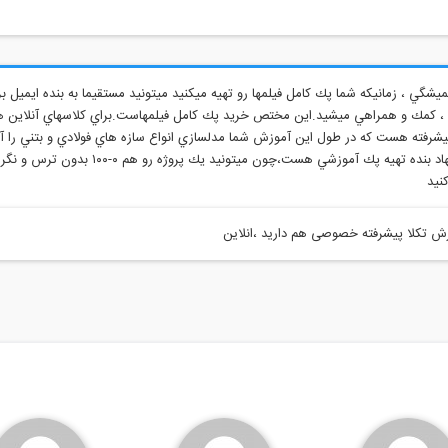
انجام پروژه ، كمك و همراهي ميشيد.اين مختص خريد پك كامل فيلمهاست.براي كلاسهاي آنلاين
شرفته هست كه در طول اين آموزش شما مدلسازي انواع سازه هاي فولادي و بتني را آ
كه قبلا با تكلا آشنا شديد پيشنهاد بنده تهيه پ
كنيد
زش تکلا پیشرفته خصوصی هم دارید ،انلاین