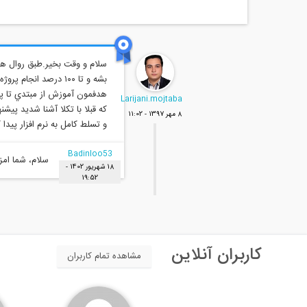
بشه و تا ١٠٠ درصد 
هدفمون آموزش از مبتدي تا پي
Larijani.mojtaba
8 مهر 1397 - 11:02
و تسلط كامل به نرم افزار پيدا 
Badinloo53
سلام، شما ام
18 شهريور 1402 -
19:52
کاربران آنلاین
مشاهده تمام کاربران