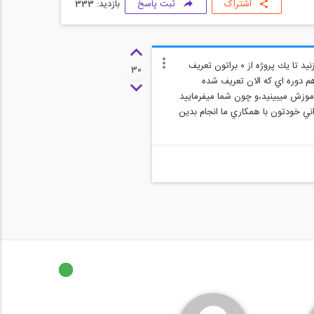
اشتراک
ثبت پاسخ
بازدید: 333
سلام و وقت بخير.طبق روال هميشگي ، زمانيكه شما پك كامل فيلمها رو تهيه ميكنيد ميتونيد مستقيما به بنده ايميل بزنيد تا يك پروژه از ٠ براتون تعريف
30
 هم دوره اي كه الان تعريف شده
موزش ميبينيد،و چون شما ميفرماييد
ك آموزشي هست،چون ميتونيد يك پروژه رو هم ٠-١٠٠ بدون ترس و نگراني خودتون با همكاري ما انجام بدين