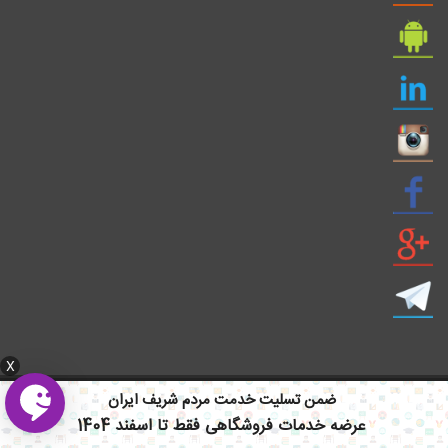
X
ایمیل: info civil808.com | ایمیل: saze808 gmail.com
ضمن تسلیت خدمت مردم شریف ایران
عرضه خدمات فروشگاهی فقط تا اسفند 1404