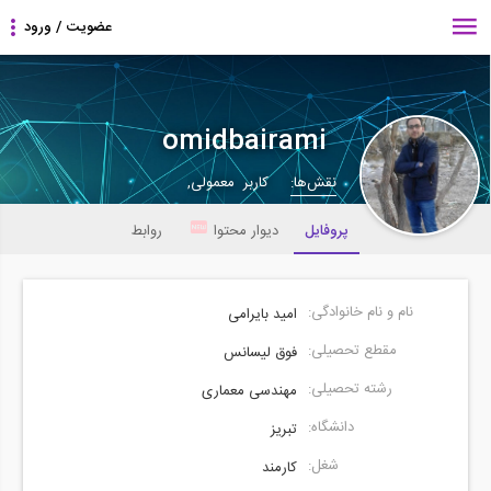
omidbairami
نقش‌ها:
کاربر معمولی,
پروفایل
دیوار محتوا
روابط
نام و نام خانوادگی:
امید بایرامی
مقطع تحصیلی:
فوق لیسانس
رشته تحصیلی:
مهندسی معماری
دانشگاه:
تبریز
شغل:
کارمند