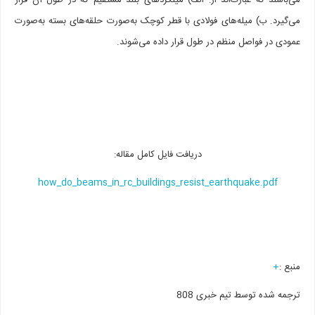
می‌باشند که عبارت‌اند از: الف) میلگردهای بلند مستقیم که در طول آن قرار
می‌گیرد. ب) میله‌های فولادی با قطر کوچک به‌صورت حلقه‌های بسته به‌صورت
عمودی در فواصل منظم در طول قرار داده می‌شوند.
دریافت فایل کامل مقاله:
how_do_beams_in_rc_buildings_resist_earthquake.pdf
منبع :
+
ترجمه شده توسط تیم خبری 808