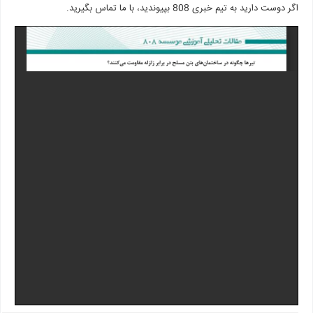
اگر دوست دارید به تیم خبری 808 بپیوندید، با ما تماس بگیرید.