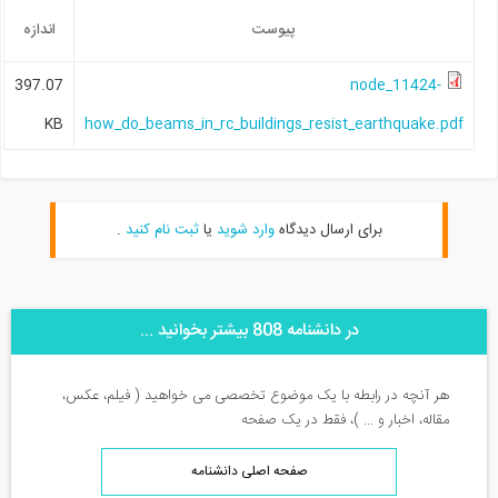
پیوست
اندازه
397.07
node_11424-
KB
how_do_beams_in_rc_buildings_resist_earthquake.pdf
برای ارسال دیدگاه
وارد شوید
یا
ثبت نام کنید
.
در دانشنامه 808 بیشتر بخوانید ...
هر آنچه در رابطه با یک موضوع تخصصی می خواهید ( فیلم، عکس،
مقاله، اخبار و ... )، فقط در یک صفحه
صفحه اصلی دانشنامه