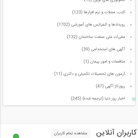
تکنولوژی های نوین (13)
کتب، مجلات و نرم افزارها (123)
رویدادها و کنفرانس های آموزشی (1702)
مقررات ملی صنعت ساختمان (132)
آگهی های استخدامی (39)
مناقصات و امور پیمان (1)
آزمون های تحصیلات تکمیلی و دکتری (11)
رپورتاژ آگهی (47)
اخبار روز دنیا (ترجمه شده) (245)
سازه و زلزله و خاک (225)
مدیریت پروژه (55)
کاربران آنلاین
مشاهده تمام کاربران
معماری (544)