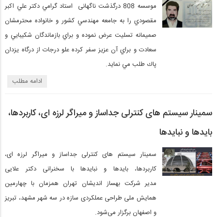
موسسه 808 درگذشت ناگهانی استاد گرامي دكتر علي اكبر
مقصودي را به جامعه مهندسي كشور و خانواده محترمشان
صميمانه تسليت عرض نموده و براي بازماندگان شكيبايي و
سعادت و براي آن عزيز سفر كرده علو درجات از درگاه يزدان
پاك طلب مي نمايد.
ادامه مطلب
سمینار سیستم های کنترلی جداساز و میراگر لرزه ای، کاربردها،
بایدها و نبایدها
سمینار سیستم های کنترلی جداساز و میراگر لرزه ای،
کاربردها، بایدها و نبایدها با سخنرانی دکتر علایی
مدیر شرکت بهساز اندیشان تهران همزمان با چهارمین
همایش ملی طراحی عملکردی سازه در سه شهر مشهد، تبریز
و اصفهان برگزار می‌شود.