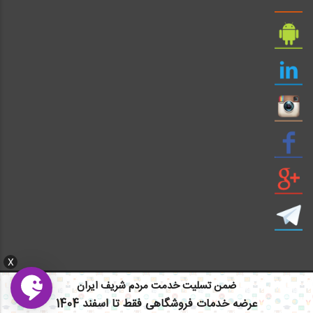
X
ضمن تسلیت خدمت مردم شریف ایران
ایمیل: info civil808.com | ایمیل: saze808 gmail.com
عرضه خدمات فروشگاهی فقط تا اسفند 1404