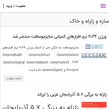
سازه و زلزله و خاک
ورژن ۲۰۲۴ نرم افزارهای کمپانی سایزموسافت منتشر شد
سایزموسافت به تازگی خبر از انتشار ورژن ۲۰۲۴ نرم افزارهای
SeismoBuild ،‌SeismoStruct ،SeismoSelect
،SeismoSignal ،‌SeismoMatch ،‌SeismoArtif ،
FRP
و SeismoSpect داده است.
Designer
ادامه مطلب
زلزله به بزرگی ۵.۷ آذربایجان غربی را لرزاند
زلزله به بزرگی ۵.۷ آذربایجان