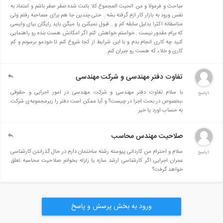
مباحث و فرمولا و من الحیث المجموع کلا باعث شده صفر صفر باشم و اعتماد به
نفس ورود به بازار کار ازم گرفته بشه . حتی چندین جا هم برای مصاحبه رفتم ولی
متاسفانه اکثرا بدلیل سابقه کم و .. قبول نمیکنن یا میگن باید رایگان بیای وایسی
که برام مقدور نیست . خواستم خواهش کنم اگر امکانش هست بنده رو راهنمایی
کنید چه کاری انجام بدم و با این شرایط از کجا شروع کنم تا خودمو برسونم و کم
کاری و خلاء که هست رو جبران کنم.
تفاوت دفتر مهندسی و شرکت مهندسی
با سلام تفاوت دفتر مهندسی و شرکت مهندسی در امور اجرایی و حقوقی
1پاسخ
،بخصوص در بحث اجرا در چیست؟ و آیا ممکن است دفتر را زیرمجموعه‌ی شرکت
به حساب اورد یا خیر
صلاحیت مهندس محاسب
سلام و احترام من کاردانی پیوسته رشته ساختمان دارم در حال گذراندن کارشناسی
1پاسخ
عمران اجرایی اگر کارشناسی ارشد سازه یا زلزله بخوانم صلاحیت محاسبه تعلق
خواهد گرفت؟
ورود به بخش پرسش و پاسخ