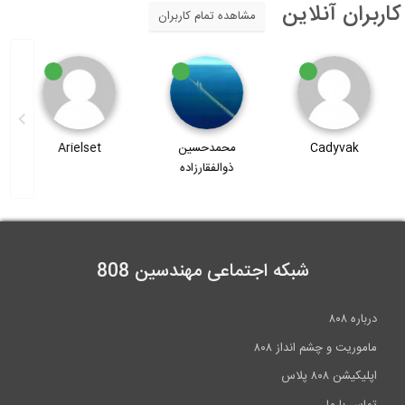
اربران آنلاین
مشاهده تمام کاربران
محمدحسین
Arielset
محمدحسین
ذوالفقارزاده
کریمی
شبکه اجتماعی مهندسین 808
درباره ۸۰۸
ماموریت و چشم انداز ۸۰۸
اپلیکیشن ۸۰۸ پلاس
تماس با ما