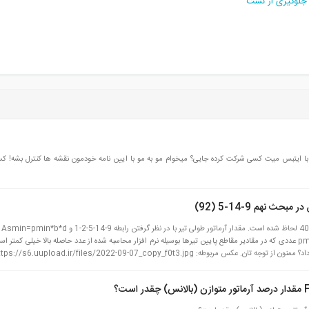
ی جلوگیری از نشت
ی با ایتبس میت کسی شرکت کرده جایی؟ میخوام مو به مو با ایین نامه خودمون نقشه ها کنترل بشه!
 نهم 9-14-5 (92)
در سازه
است. pmin=0.0035 Asmin=0.0035*30*(40-5)=3.675 عددی که در مقادیر مقاطع پایین تیرها بوسیله نرم افزار محاسبه شده از عدد حاصله بالا خیلی کم
ه: https://s6.uupload.ir/files/2022-09-07_copy_f0t3.jpg