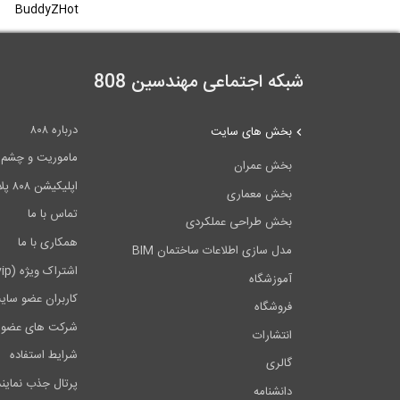
BuddyZHot
شبکه اجتماعی مهندسین 808
درباره ۸۰۸
بخش های سایت
ماموریت و چشم اندا
بخش عمران
اپلیکیشن ۸۰۸ پلاس
بخش معماری
تماس با ما
بخش طراحی عملکردی
همکاری با ما
مدل سازی اطلاعات ساختمان BIM
اشتراک ویژه (vip)
آموزشگاه
کاربران عضو سای
فروشگاه
شرکت های عضو 
انتشارات
شرایط استفاده
گالری
پرتال جذب نماین
دانشنامه