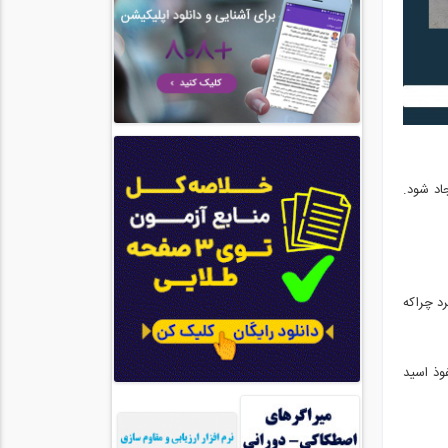
اد شود.
قت زیادی کرد چراکه
وذ اسید