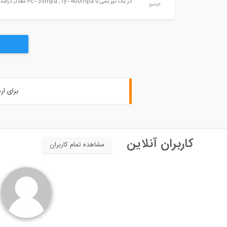
در یک تیر بتنی با Fc=30mpa , fy=400mpa مقدار درصد آرماتور متوازن (بالانس) چقدر است؟
0پاسخ
برای ار
کاربران آنلاین
مشاهده تمام کاربران