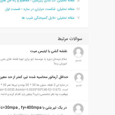
مقاله تحلیلی:‌ آب‌ بندی زیرزمین - مفاهیم و راه‌ حل‌ ها
مقاله تحلیلی: شکست حرارتی در سازه – قسمت اول
مقاله تحلیلی: دلایل گسیختگی شیب‌ ها
سوالات مرتبط
نقشه کشی با ایتبس میت
سلام دوستان دوره یا موسسه ایو برای تهیه نقشه های بتن
0پاسخ
اموزش بده؟
حداقل آرماتور محاسبه شده تیر، کمتر از حد معین در مبحث
0پاسخ
موقعیت چه نظر تخصصی دارید؟ چطور باید اقدام کرده و ادامه داد؟ ممنون از توجه تان. عکس مربوط
در یک تیر بتنی با Fc=30mpa , fy=400mpa مقدار درصد آرماتور متوازن (بالانس) چقدر است؟