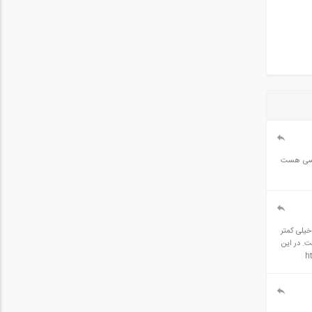
 کسی هست
 ای 2 طبقه، ستون ها 30 * 30 بوده و تیرها هم 30 * 40 لحاظ شده است. مقدار آرماتور طولی تیر با در نظر گرفتن رابطه 9-14-5-2-1 و Asmin=pmin*b*d خیلی کمتر
تر است. در این