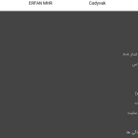
ERFAN MHR
Cadyvak
.
ز ۸۰۸
ت
سایت
دگی ها