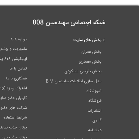
شبکه اجتماعی مهندسین 808
درباره ۸۰۸
بخش های سایت
ماموریت و چشم اندا
بخش عمران
اپلیکیشن ۸۰۸ پلاس
بخش معماری
تماس با ما
بخش طراحی عملکردی
همکاری با ما
مدل سازی اطلاعات ساختمان BIM
اشتراک ویژه (vip)
آموزشگاه
کاربران عضو سای
فروشگاه
شرکت های عضو 
انتشارات
شرایط استفاده
گالری
پرتال جذب نماین
دانشنامه
پرتال جذب نیرو