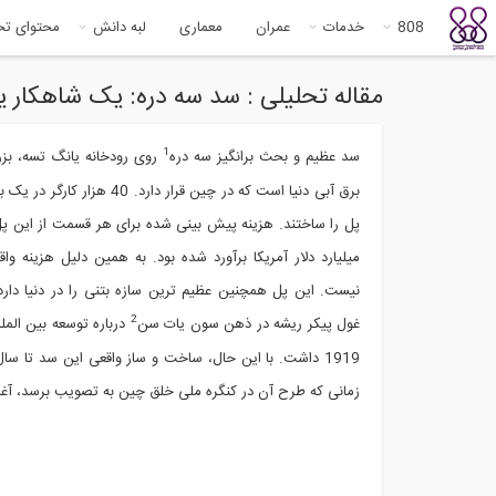
808
خدمات
عمران
معماری
لبه دانش
محتوای ت
مقاله تحلیلی : سد سه دره: یک شاهکار ی
1
سد عظیم و بحث برانگیز سه دره
روی رودخانه یانگ تسه، بزر
میلیارد دلار آمریکا برآورد شده بود. به همین دلیل هزینه 
نیست. این پل همچنین عظیم ترین سازه بتنی را در دنیا دار
2
غول پیکر ریشه در ذهن سون یات سن
درباره توسعه بین الم
زمانی که طرح آن در کنگره ملی خلق چین به تصویب برسد، آغا