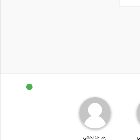
ی
رضا خدابخشی