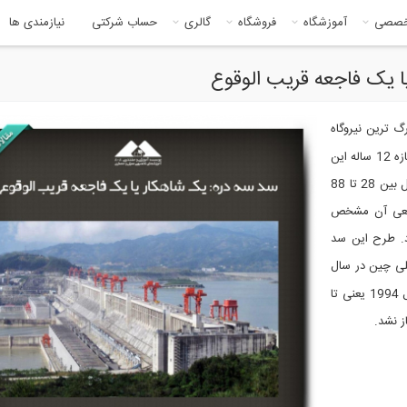
خصصی
آموزشگاه
فروشگاه
گالری
حساب شرکتی
نیازمندی ها
ا یک فاجعه قریب الوقوع
گ ترین نیروگاه
برق آبی دنیا است که در چین قرار دارد. 40 هزار کارگر در یک بازه 12 ساله این
پل را ساختند. هزینه پیش بینی شده برای هر قسمت از این پل بین 28 تا 88
واقعی آن مشخص
د. طرح این سد
للی چین در سال
1919 داشت. با این حال، ساخت و ساز واقعی این سد تا سال 1994 یعنی تا
ز نشد.