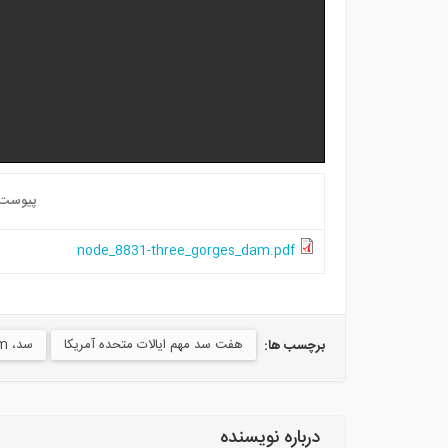
پیوست
node_8831-three_gorges_dam.pdf
هفت سد مهم ایالات متحده آمریکا
سد، Dam
برچسب ها:
درباره نویسنده