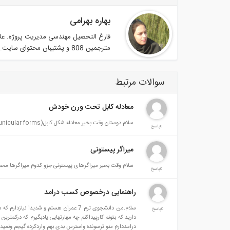
بهاره بهرامی
فارغ التحصیل مهندسی مدیریت پروژه. عل
مترجمین 808 و پشتیبان محتوای سایت.
سوالات مرتبط
معادله کابل تحت ورن خودش
سلام دوستان وقت بخیر معادله شکل کابل(funicular forms) تحت وزن خودش چطوریه؟
0پاسخ
میراگر پیستونی
سلام وقت بخیر میراگرهای پیستونی جزو کدوم میراگرها م
0پاسخ
راهنمایی درخصوص کسب درامد
0پاسخ
درامددارم منو ترسونده واسترس بدی بهم واردکرده گیجم ونمیدونم چکارکنم ازکجا