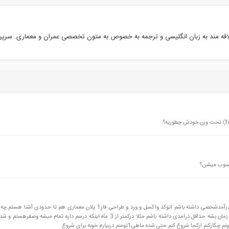
اقه مند به زبان انگلیسی و ترجمه به خصوص به متون تخصصی عمران و معماری. سرپ
حسوب میشن؟
سلام.من دانشجوی ترم 7 عمران هستم.و شدیدا نیازدارم که درآمدشخصی داشته باشم اتوکد واکسل و ورد و طراحی فاز1 پلان معماری هم تا
دارید که بتونم کارپیداکنم چه مهارتهایی یادبگیرم که درکمترین زمان بشه حداقل درامدی داشته باشم مثلا درکمتر از 3 ماه اینکه درسم داره تمام 
 شروع کنم حتی شده ماهی1تومنم دربیارم خوبه برای شروع