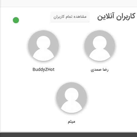
کاربران آنلاین
مشاهده تمام کاربران
رضا صمدی
BuddyZHot
میثم