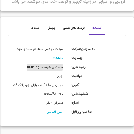
اروپایی و آسیایی در زمینه تجهیز و توسعه خانه های هوشمند می باشد.
اطلاعات
فرصت های شغلی
پرسنل
خدمات
نام سازمان/شرکت:
شرکت مهندسی خانه هوشمند پاردیک
وبسایت:
مشاهده
زمینه کاری:
ساختمان هوشمند، Building
موقعیت:
تهران
Automation
آدرس:
خیابان یوسف آباد، خیابان نهم، پلاک 16،
شماره تماس:
واحد 3
02188481307
اندازه:
کمتر از ۱۰ نفر
صاحب پروفایل:
امین الماسی