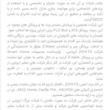
باشد، شرکت بر آن شد به صورت متمرکز و تخصصی و با استفاده از
برندهای اختصاصی برای هوشمند سازی منازل ادامه مسیر داده و با
تکیه بر مطالعه و تحقیق در این زمینه موفق به ثبت اختراع به شماره
این شرکت همچنین با پیمایش مستمر برند ها و پروتکل های موجود در
همزمان با پیشرفت های تکنولوژی در دنیا، شرکت مهندسی بازرگانی خانه
هوشمند پاردیک نیز اقدام به همسوسازی خود با تکنولوژی روز نموده و
با انتخاب پروتکل برتر و استاندارد Z-Wave موفق به اخذنمایندگی از
شرکت ZIPATO کرواسی - تولیدکننده محصولات Smart Home
مبتنی بر پروتکل Z-wave گردید و در حال حاضر به عنوان تنها نماینده
رسمی و انحصاری این شرکت در کنار دیگر شرکت های معتبر اروپایی از
قبیل فیبارو لهستان، یل ایتالیا ، دانفوس سوییس و ... در قلمرو
جغرافیایی کشورهای ایران و امارات متحده عربی اقدام به فعالیت می
در کنار برند اصلی ZIPATO ، افتخار داریم که به عنوان نماینده رسمی و
انحصاری کمپانی های MCO Home, Castle Pro , AKUVOX ، نیز در
در حال حاضر این شرکت به صورت تعاملی با شرکت بزرگ اروپایی در
زمینه اتوماسیون همکاری میکند و نماینده بیش از ده شرکت معتبر