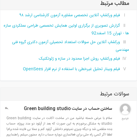
مطالب مرتبط
فیلم ورکشاپ آنلاین تخصصی مشاوره آزمون کارشناسی ارشد ۹۸
گزارش تصویری از برگزاری اولین همایش تخصصی طراحی عملکردی سازه
ها - تهران 15 اسفند92
ورکشاپ آنلاین حل سوالات استعداد تحصیلی آزمون دکتری گروه فنی
مهندسی
فیلم ورکشاپ روش اجزا محدود در سازه و ژئوتکنیک
فیلم وبینار تحلیل غیرخطی با استفاده از نرم افزار OpenSees
سوالات مرتبط
ساختن حساب در سایت Green building studio
سلام با عرض خسته نباشید من در ساخت اکانت در سایت Green building
0پاسخ
studio به مشکل برخوردم به این صورت که بعد از آپلود دو عدد پروژه، حساب
بنده منقضی شد و دیگه چیزی نمیتونم داخلش آپلود کنم و عملا بی فایده شده برام!
لطفا اگر کسی راه حلی برای فعالسازی دوباره حساب داره، ممنون میشم راهنماییم