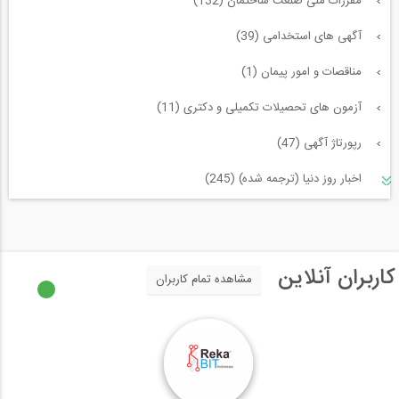
مقررات ملی صنعت ساختمان (132)
آگهی های استخدامی (39)
مناقصات و امور پیمان (1)
آزمون های تحصیلات تکمیلی و دکتری (11)
رپورتاژ آگهی (47)
اخبار روز دنیا (ترجمه شده) (245)
سازه و زلزله و خاک (225)
مدیریت پروژه (55)
کاربران آنلاین
مشاهده تمام کاربران
معماری (544)
آب، راه، محیط زیست (91)