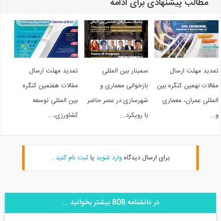
مطالب پیشنهادی برای ادامه
مدید مهلت ارسال
سمینار بین المللی
تمدید مهلت ارسال
قالات نهمین کنگره بین
بازخوانی معماری و
مقالات هفتمین کنگره
لمللی عمران، معماری
شهرسازی در عصر حاضر
بین المللی توسعه
..
با رویکرد...
کشاورزی،...
برای ارسال دیدگاه
وارد شوید
یا
ثبت نام کنید
.
در دانشنامه 808 بیشتر بخوانید ...