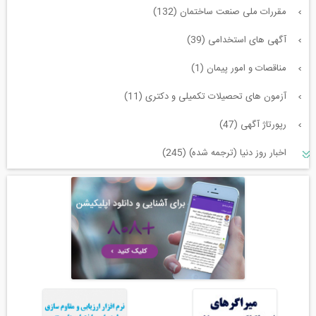
مقررات ملی صنعت ساختمان (132)
آگهی های استخدامی (39)
مناقصات و امور پیمان (1)
آزمون های تحصیلات تکمیلی و دکتری (11)
رپورتاژ آگهی (47)
اخبار روز دنیا (ترجمه شده) (245)
سازه و زلزله و خاک (225)
مدیریت پروژه (55)
معماری (544)
آب، راه، محیط زیست (91)