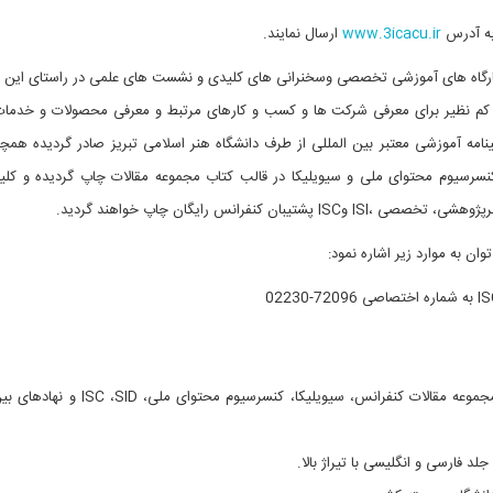
 به آدرس
www.3icacu.ir
ارسال نمایند
.
رگاه های آموزشی تخصصی وسخنرانی های کلیدی و نشست های علمی در راستای این 
کم نظیر برای معرفی شرکت ها و کسب و کارهای مرتبط و معرفی محصولات و خدمات
امه آموزشی معتبر بین المللی از طرف دانشگاه هنر اسلامی تبریز صادر گردیده همچن
نسرسیوم محتوای ملی و سیویلیکا
در قالب کتاب مجموعه مقالات چاپ گردیده و کلیه
عتبرپژوهشی، تخصصی ،
ISI
و
ISC
پشتیبان کنفرانس رایگان چاپ خواهند گردید
.
 به موارد زیر اشاره نمود:
IS
به شماره اختصاصی 72096-02230
 مجموعه مقالات کنفرانس، سیویلیکا، کنسرسیوم محتوای ملی،
SID
،
ISC
و نهادهای بین