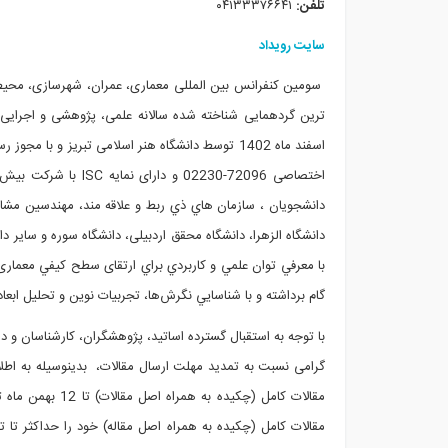
تلفن:
۰۴۱۳۳۳۷۶۶۴۱
سایت رویداد
سومین کنفرانس بین المللی معماری، عمران، شهرسازی، محیط زی
ترین گردهمایی شناخته شده سالانه علمی، پژوهشی و اجرایی 
اسفند ماه 1402
توسط دانشگاه هنر اسلامی تبریز و با مجوز رسم
اختصاصی 72096-02230 و دارای نمایه
ISC
دانشجویان ، سازمان هاي ذي ربط و علاقه مند، مهندسين مشاو
دانشگاه الزهرا، دانشگاه محقق اردبیلی، دانشگاه سوره و سایر دا
با معرفي توان علمي و كاربردي براي ارتقای سطح كيفي معمار
گام برداشته و با شناسايي نگرش‌ها، تجربيات نوين و تحليل اب
با توجه به استقبال گسترده اساتید، پژوهشگران، کارشناسان و 
گرامی نسبت به تمدید مهلت ارسال مقالات، بدینوسیله به اطلا
مقالات کامل (چکیده به همراه اصل مقالات) تا 12 بهمن ماه تمدید گردید
مقالات کامل (چکیده به همراه اصل مقاله) خود را حداکثر تا 