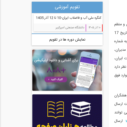
تقویم آموزشی
مدیریت پروژه (55)
کنگره ملی آب و فاضلاب ایران-10 تا 12 آذر 1405
معماری (544)
 و منظم
دانشگاه صنعتی امیرکبیر
10 آذر 1405
آب، راه، محیط زیست (91)
اریخ
17
نمایش دوره ها در تقویم
ه شماره
و مديران،
 ایران،
نظر دارد
ارد فوق
وهشگران
ت ارسال
 توانند
ارسال