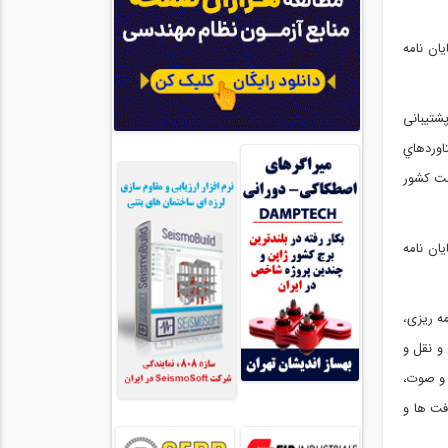
یان نامه
شتیبانی
تاوردهاي
ست کشور
یان نامه
ه ریزی،
و نقل و
و صوت،
فت ها و