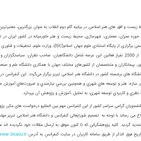
ست و افق های هنر اسلامی در بیانیه گام دوم انقلاب به عنوان بزرگترین، معتبرترین
حوزه عمران، معماری، شهرسازی، محیط زیست و هنر خاورمیانه در کشور ایران در ت
ی برگزاری از پایگاه استنادی علوم جهان اسلام(
ISC
)،
وزارت علوم، تحقیقات و فناوری ب
با شرکت بیش از 2500 نفراز فعالین این عرصه شامل دانشگاهيان، صاحب نظران، سياستگزاران 
ر، پیمانکاران و متخصصان از کشورهای مختلف جهان با همکاری دانشگاه علم و صنعت
نشگاه های برجسته کشور در دانشگاه هنر اسلامی تبریز برگزار می‌گردد. این کنفرانس در 
ی، سازه، هنر و توسعه هاي شهري و همچنين بررسي نيازمندي و ضرورت‌هاي آموزش مو
عاد نظري و كاربردي توسعه شهری، به تحليل ،آموزش و پژوهش آن بپردازد
.
دانشجویان گرامی سراسر کشور از این کنفرانس مهم
بین المللی
و درخواست های مکرر پژ
ع می رساند با توجه به تصمیم شورایعالی کنفرانس و دانشگاه هنر اسلامی تبریز مهل
.
کلیه پژوهشگرانی که تا کنون موفق به ارسال مقالات خود نگردیده اند می
تاریخ فوق الذکر از طریق سامانه کاربران در سایت کنفرانس به آدرس
www.3icacu.ir