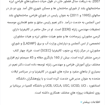
2007، به دريافت مدال فضلور خان در طول حيات دستاوردهاي طراحي لرزه
ساختمانهاي بلند از شورای ساختمان ها و مسكن شهري نائل آمد. وى دو بار در
سالهای (1995 و 2011) به عنوان رئيس در شوراي طراحی ساختمانهاي بلند
لس آنجلس به خدمت درآمد. دکتر نعیم رئیس سابق و عضو افتخاري موسسه
تحقيقات مهندسي زلزله (EERI) است. او در حال حاضر در كاليفرنيا دارای
کرسی مشورتی زیرساخت ها و عضو هیئت مشاور لرزه و هيات مشاوران
تخصصی از لس آنجلس و دپارتمان وزارت آب و برق (LADWP) و شوراي
مشورتي در مركز زلزله ی جنوب كاليفرنيا (SCEC) است. فرزاد چهار كتاب
درسي منتشر كرده است، بيش از 160 بازنگری مقاله و 45 سیستم نرم افزاری
مختلف برای آموزش طراحی و مهندسی زلزله توسعه داده است.دکتر نعیم در
بسياري از بناهاي منفرد و سازه های شهری در كاليفرنيا و در سرتاسر ایالات
متحده به عنوان مدير فني خدمت کرده است و با پژوهشگران دانشگاه
استانفورد ، UCB, UCLA, USC, UCSD, UCI و دانشگاه كلمبيا در بريتانيا بر
روی تحقيقات پروژه هاي مختلف همكارى داشته است.
اطلاعات بیشتر:
+