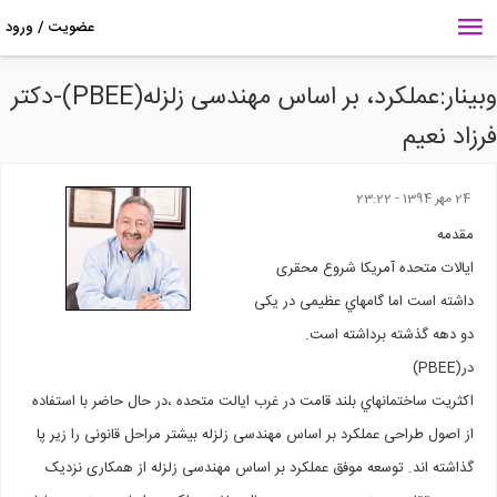
وبینار:عملکرد، بر اساس مهندسی زلزله(PBEE)-دکتر
زاد نعیم
24 مهر 1394 - 23:22
مقدمه
ايالات متحده آمریکا شروع محقری
داشته است اما گامهاي عظيمی در یکی
دو دهه گذشته برداشته است.
در(PBEE)
اكثريت ساختمانهاي بلند قامت در غرب ایالت متحده ،در حال حاضر با استفاده
از اصول طراحی عملکرد بر اساس مهندسی زلزله بیشتر مراحل قانونی را زیر پا
گذاشته اند. توسعه موفق عملکرد بر اساس مهندسی زلزله از همکاری نزدیک