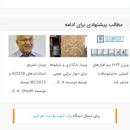
مطالب پیشنهادی برای ادامه
ورژن ۲۰۲۴ نرم افزارهای
وبینار بارگذاری و بازشوها
وبینار تشریح
مپانی سایزموسافت
برای دیوار برشی چوبی
استانداردهای ACI318 و
نتشر شد
توسط موسسه S. K....
IBC2015 توسط
موسسه S. K. Ghosh...
برای ارسال دیدگاه
وارد شوید
یا
ثبت نام کنید
.