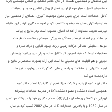
بین محققان و مهندسین هست. در حال حاضر عملکرد بر اساس مهندسی زلزله
دستخوش تحول بسيار مهم از اولين نسل از روش شناسی جدید و رهیافت
کامل احتمالات است. براي چنين تحول موفقيت آميزی ،تعدادی از محققین نیاز
به درخواستهای عملی به موقع و متناسب کردن نحوه همکاری دارند. اين مقوله
نيازمند تعريف متفاوت از اهداف اجراى مطلوب است ودر نتايج یا پیامد
جلسات، اين اهداف نيست. بستگی به ویژگی سیستم و مشخصات ظرافت
مولفه ، نمايش معناگرا حركات زمینی زلزله، بهبود کارایی و درك سازه و
محتویات آن،خاک ،فونداسیون،اثر متقابل سازه، و پلي بين پيشبرد پژوهش
تجربي و هم قابليت هاي تحليلي ما است.این ارائه بصورت مختصر بر نتایج و
ایجاد مثالهایی از مشکلات و راه حل هایی که گوینده در برخورد با نیازها
دارد،بحث می کند.
دکتر فرزاد نعیم از رئیس شرکت فرزاد نعیم در کالیفرنیا است. دکتر نعیم
همچنين استاد دانشگاه و عضو دانشكدهUCI در مدرسه مطالعات پيشرفته
اروپايي در كاهش ريسك لرزه (ROSE) است. دكترای خود را در رشته مهندسی
در سال 1982 و با بالاترين افتخارات J.D. در سال 2002 کسب کرد.در سال