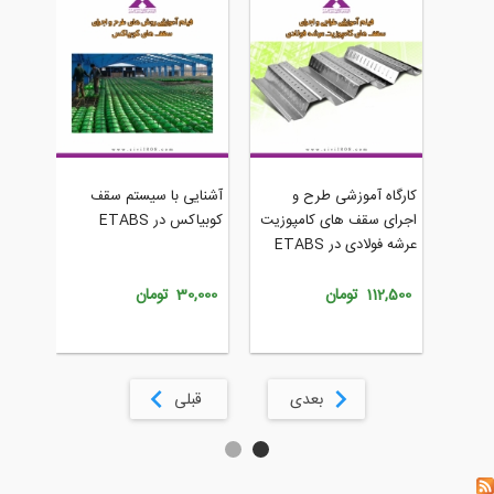
کارگاه آ
رد
کارگاه آموزشی طرح و
آشنایی با سیستم سقف
اجرای سق
ی
اجرای سقف های کامپوزیت
کوبیاکس در ETABS
نرم افزار ETABS
ک
عرشه فولادی در ETABS
112,500 تومان
112,500 تومان
30,000 تومان
بعدی
قبلی