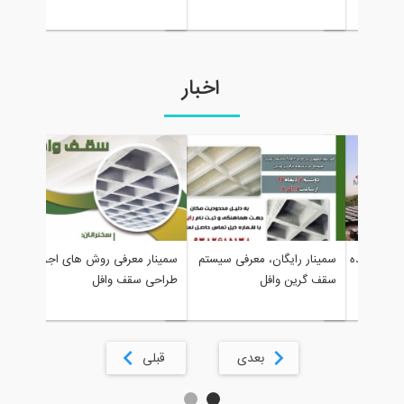
اخبار
رپورتاژ آ
ید کننده
سمینار رایگان، معرفی سیستم
سمينار معرفی روش های اجرا و
قالب سق
سقف گرین وافل
طراحی سقف وافل
بعدی
قبلی