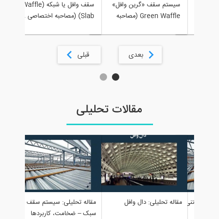
ورد
سیستم سقف «گرین وافل»
سقف وافل یا شبکه (Waffle
های
Green Waffle (مصاحبه
Slab) (مصاحبه اختصاصی ۸۰۸ با
2016
بک
اختصاصی ۸۰۸ با مجتمع تولیدی
شرکت کیوبوید)
صنعتی AS)
بعدی
قبلی
مقالات تحلیلی
مقاله تح
سقف بتنی
مقاله تحلیلی: دال وافل
مقاله تحلیلی: سیستم سقف بتنی
ها
سبک – ضخامت، کاربردها