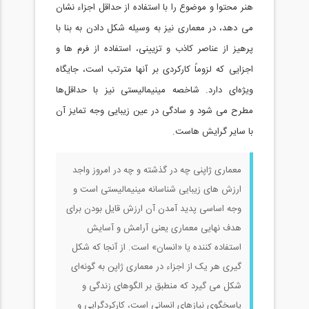
هنر محتوا و موضوع را با استفاده از حداقل اجزاء نشان
می دهد، در معماری نيز به وسیله شکل دادن به بنا با
پرهيز از عناصر کاذب و تزيينی، استفاده از فرم ها و
اجزايی که لزوماً کارکردی بر آنها مترتب است، جايگاه
ويژه‌ای دارد. شاخصه مينيماليستی نيز با حداقل‌ها
مطرح می شود و سادگی در عين زيبايی وجه تمايز آن
با ساير گرايش هاست.
معماری ژاپنی چه در گذشته و چه در امروز واجد
ارزش های زيبایی شناسانه مينيماليستی است و
وجه اساسی پديد آمدن آن ارزش قايل بودن برای
هدف نهايی معماری يعنی آرامش و آسايش
استفاده کننده يا «انسان» است. از آنجا که شکل
گیری هر یک از اجزاء در معماری ژاپن به گونه‌ای
شکل می گيرد که منطبق بر الگوهای زندگی و
پاسخگوی نيازهای انسانی است، کارکردگرايی و