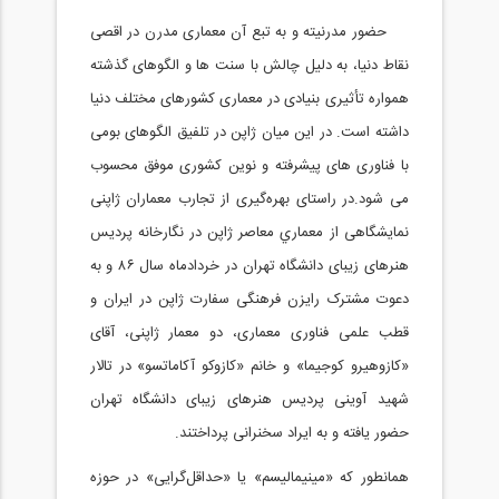
حضور مدرنيته و به تبع آن معماری مدرن در اقصی
نقاط دنيا، به دليل چالش با سنت ها و الگوهای گذشته
همواره تأثيری بنيادی در معماری کشورهای مختلف دنيا
داشته است. در اين ميان ژاپن در تلفيق الگوهای بومی
با فناوری های پیشرفته و نوین کشوری موفق محسوب
می شود.در راستای بهره‌گيری از تجارب معماران ژاپنی
نمايشگاهی از معماري معاصر ژاپن در نگارخانه پرديس
هنرهای زيبای دانشگاه تهران در خردادماه سال ۸۶ و به
دعوت مشترک رايزن فرهنگی سفارت ژاپن در ايران و
قطب علمی فناوری معماری، دو معمار ژاپنی، آقای
«کازوهيرو کوجيما» و خانم «کازوکو آکاماتسو» در تالار
شهيد آوينی پرديس هنرهای زيبای دانشگاه تهران
حضور يافته و به ايراد سخنرانی پرداختند.
همانطور که «مينيماليسم» يا «حداقل‌گرايی» در حوزه