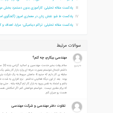
پادکست مقاله تحلیلی:‌ کارآموزی بدون دستمزد بخش مه
پادکست ط شو: نقش زنان در معماری امروز (گفتگوی امی
پادکست مقاله تحلیلی: تراکم دینامیکی- مزایا، اهداف و کا
سوالات مرتبط
مهندسی بیکارم، چه کنم؟
سلام
79پاسخ
داشتم تابحال نتونستم بصورت حرفه ای وارد بازار کار بشم، یک
بوده . بعد از اون دیگه فعالیتی نداشتم . نرم افزاری به شد
باشم و اعتماد به نفس ورود به بازار کار ازم گرفته بشه . حتی چ
که برام مقدور نیست . خواستم خواهش کنم اگر امکانش هست بند
هست رو جبران کنم.
تفاوت دفتر مهندسی و شرکت مهندسی