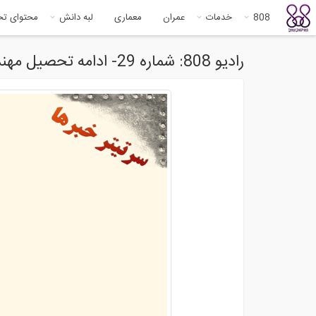
808
خدمات
عمران
معماری
لبه دانش
محتوای ت
رادیو 808: شماره 29- ادامه تحصیل مهندسی عمران در داخل یا خارج از کشور؟