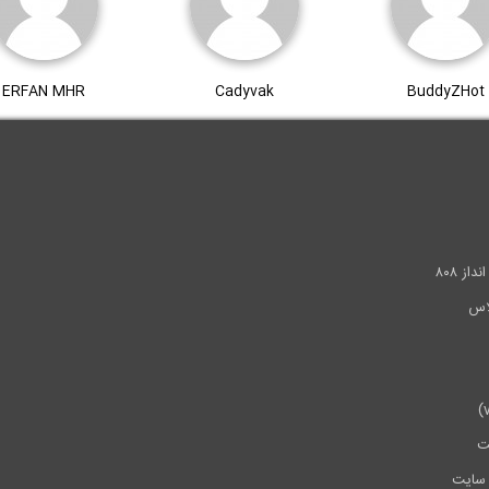
ERFAN MHR
Cadyvak
BuddyZHot
.
ز ۸۰۸
ت
سایت