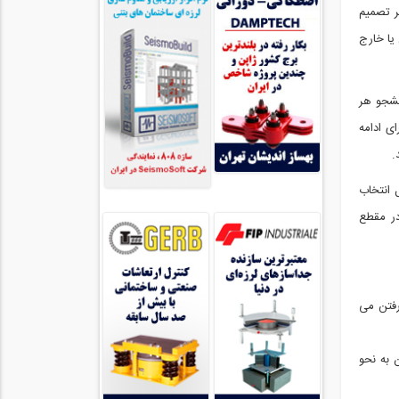
 خاطر تصمیم
ل یا خارج
دانشجو هر
ی ادامه
.
 انتخاب
در مقطع
رفتن می
 به نحو