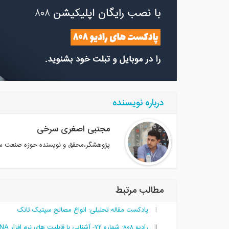
درباره نویسنده
مجتبی اصغری سرخی
پژوهشگر،محقق و نویسنده حوزه صنعت س
مطالب مرتبط
پادکست مقاله تحلیلی: انواع مصالح سپتیک تانک
رادیو ۸۰۸: شماره ۷۲- آشنایی با قابلیت های نرم افزار DIANA