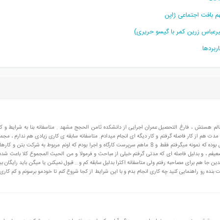
م بافت اجتماعی ژاپن
رعباس زرین کمر با گیسو حریری)
ربردها
 وقت بخیر خدمت مهندسین و اساتید گرامی بنده 30 سالم هستش ، فارغ التحصیل عمران اجرایی از دانشکده ثامن الحجج مشهد . متاسفانه بنا به شرایط
 مدت هم از کار فاصله گرفتم و کار دیگه ای انجام میدادم. متاسفانه سابقه ی کاری زیادی هم ندارم ، مجم
سابقه ی کار دارم که حدود 4 ماهش مربوط به یک شرکت بتن بوده که نمونه میگرفتم فقط و 8 ماهم سرپرست کارگاه و اجرا بودم که اونم مربوط به شرکت 
ت ضعیفم ، و بدلیل فاصله ای که مدتی گرفتم خیلی از مباحث و فرمولا و من الحیث المجموع کلا باعث شد
ندین جا هم برای مصاحبه رفتم ولی متاسفانه اکثرا بدلیل سابقه کم و .. قبول نمیکنن یا میگن باید رایگان 
ه رو راهنمایی کنید چه کاری انجام بدم و با این شرایط از کجا شروع کنم تا خودمو برسونم و کم کاری 