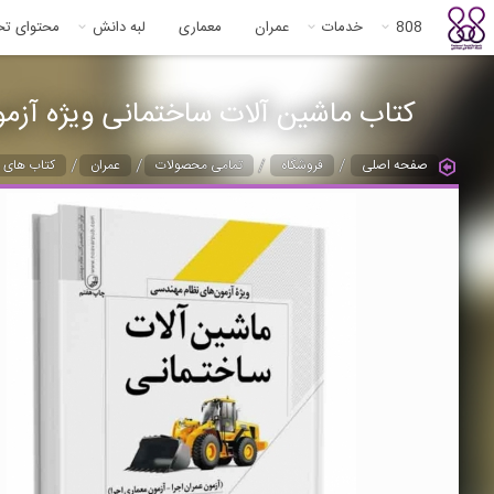
808
خدمات
عمران
معماری
لبه دانش
محتوای ت
کتاب ماشین آلات ساختمانی ویژه آزم
/
/
/
/
صفحه اصلی
فروشگاه
تمامی محصولات
عمران
کتاب های ع