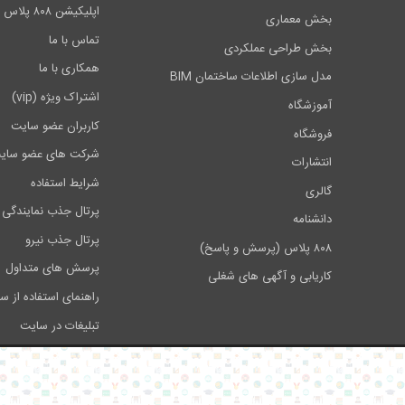
اپلیکیشن ۸۰۸ پلاس
بخش معماری
۱ـ بیل جام جلو
تماس با ما
بخش طراحی عملکردی
۲ـ بیل جام معکوس
همکاری با ما
مدل سازی اطلاعات ساختمان BIM
۱ـ بیل چرخ زنجیری
اشتراک ویژه (vip)
آموزشگاه
کاربران عضو سایت
۲ـ بیل کامیونی
فروشگاه
شرکت های عضو سای
انتشارات
۳ـ بیل چرخ لاستیکی
شرایط استفاده
گالری
فصل سوم/ باب کت حفاری
پرتال جذب نمایندگی 
دانشنامه
پرتال جذب نیرو
شناخت باب کت حفاری
۸۰۸ پلاس (پرسش و پاسخ)
پرسش های متداول
کاریابی و آگهی های شغلی
الف) ضمیمه جوی کن (ترنچر)
راهنمای استفاده از س
ب) ضمیمه چاله کن
تبلیغات در سایت
الف) ضمیمه چکش هیدرولیکی
فصل چهارم/ بولدوزر