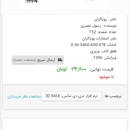
ناشر : پویاگران
نويسنده : رسول نصیری
تعداد صفحه: 752
نشر: انتشارات پویاگران
شابک: 978-600-5460-36-0
قطع کتاب: وزیری
ویرایش :1396
ارسال سریع
(مشاهده راهنما)
قیمت نهایی:
34,800 تومان
نا موجود
نرم افزار تری دی مکس، 3D MAX
برچسب ها:
مشاهده نظر خریداران