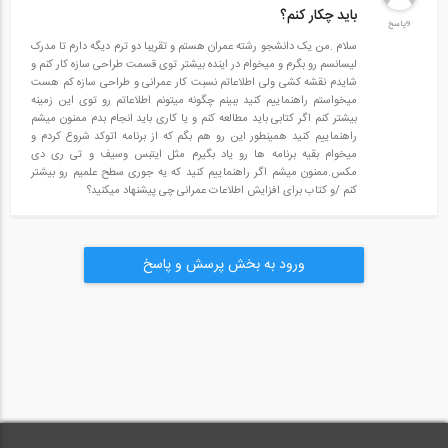
باید چکار کنم؟
9پاسخ
سلام .من یک دانشجو رشته عمران هستم و تقریبا دو ترم دیگه دارم تا مدرک
لیسانسم رو بگرم و میخوام در اینده بیشتر توی قسمت طراحی سازه کار کنم و
شایدم نقشه کشی ولی اطلاعاتم نسبت کار عمرانی و طراحی سازه کم هست
میخواستم راهنماییم کنید ببینم چگونه میتونم اطلاعاتم رو توی این زمینه
بیشتر کنم اگر کتابی باید مطالعه کنم و یا کاری باید انجام بدم ممنون میشم
راهنماییم کنید همینطور این رو هم بگم که از برنامه اتوکد شروع کردم و
میخوام بقیه برنامه ها رو یاد بگیرم مثل ایتبس وسیف و تی ری دی
مکس.ممنون میشم اگر راهنماییم کنید که یه جوری سطح علمیم رو بیشتر
کنم /و کتاب برای افزایش اطلاعات عمرانی چی پیشنهاد میکنید؟
ورود به بخش پرسش و پاسخ