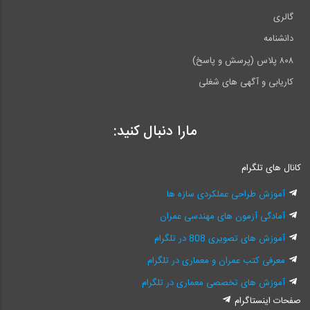
۴.۱۲ بستن خودتراکم SCC
گالری
۴.۱۳ بتن‌اليافی FRC 77
دانشنامه
۴.۱۴ بتن سبک
۸۰۸ پلاس (پرسش و پاسخ)
کاریابی و آگهی های شغلی
۴.۱۵ بتن‌های پر مقاومت
۴.۱۶ بتن سنگين
مارا دنبال کنید:
۴.۱۷ ويبره کردن بتن
کانال های تلگرام
۴.۱۸ پرداخت سطح بتن
آموزش طراحی عملکردی سازه ها
۴.۱۹ عمل‌آوری و محافظت از بتن CURING
آمادگی آزمون های مهندسی عمران
۴.۲۰ بتن پيش‌ساخته
آموزش های تصویری 808 در تلگرام
۴.۲۱ اتصالات تر و خشک
معرفی کتب عمران و معماری در تلگرام
۴.۲۲ انواع قالب- قالب‌بندی- قالب‌برداری
آموزش های تخصصی معماری در تلگرام
صفحات اینستاگرام
۴.۲۳ آرماتور و آرماتوربندی REINFORCEMENT