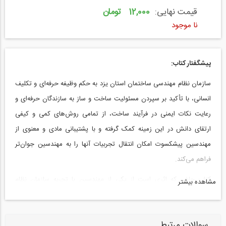
قیمت نهایی:
12,000 تومان
نا موجود
پیشگفتار کتاب:
سازمان نظام مهندسی ساختمان استان يزد به حكم وظيفه حرفه‌ای و تكليف
انسانی، با تأكيد بر سپردن مسئوليت ساخت و ساز به سازندگان حرفه‌ای و
رعايت نكات ايمنی در فرآيند ساخت، از تمامی روش‌های كمی و كيفی
ارتقای دانش در اين زمينه كمک گرفته و با پشتيبانی مادی و معنوی از
مهندسين پيشكسوت امكان انتقال تجربيات آنها را به مهندسين جوان‌تر
فراهم می‌کند.
كتاب حاضر كه ‌اثری است از يكي از مهندسين با تجربه سازمان نظام
مشاهده بیشتر
مهندسی ساختمان استان يزد نمونه‌ای از اين روش‌هاست كه اميدواريم با
راهنمایی‌های خوانندگان محترم، همواره بهتر و كامل‌تر شده و آغازی باشد
سوالات مرتبط
برای ساخت و سازهای مطمئن‌تر و حفظ بيشتر سرمايه‌های ملی كشور.