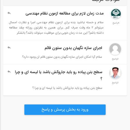
فهرست کتاب:
مدت زمان لازم برای مطالعه ازمون نظام مهندسی
فصل ۱: كليات برنامه‌ريزی و مديريت اجرای ساختمان
سلام و خسته نباشید بنده برای ازمون نظام مهندسی اجرا و نظارت امسال
4پاسخ
میتوانم ۲ ماه وقت صرف کنم...برای همین به نظرتون روزانه چقد مطالعه
داشته باشم؟ این مدت زمان خوبی برای موفقیت میتواند باشد؟ باتشکر
۱.۱ خلاصه مراحل برنامه‌ريزی، مديريت، اجراء و سپس بهره‌برداری از
پروژه‌های عمرانی دولتی
اجرای سازه نگهبان بدون ستون قائم
۱.۲ تجهيز کارگاه
سلام آیا امکان اجرای سازه نگهبان بدون ستون قائم ان وجود دارد؟
2پاسخ
۱.۳ سرپرست کارگاه
سطح بتن پیاده رو باید جاروکش باشد یا لیسه ای و چرا
۱.۴ ویژگی‌های لازم برای سرپرست کارگاه
؟
2پاسخ
سطح بتن پیاده رو باید جاروکش باشد یا لیسه ای و چرا ؟
۱.۵ مشخصات قراردادها و انواع روش‌های اجراء از نظر نوع قرارداد
۱.۶ تفکيک عمليات اجرای يک ساختمان
ورود به بخش پرسش و پاسخ
فصل ۲: گودبرداری و سازه‌های نگهبان
۲.۱ گودبرداری و سازه‌های نگهبان