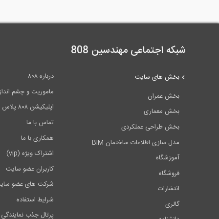
شبکه اجتماعی مهندسین 808
درباره ۸۰۸
بخش های سایت
ماموریت و چشم انداز ۰۸
بخش عمران
اپلیکیشن ۸۰۸ پلاس
بخش معماری
تماس با ما
بخش طراحی عملکردی
همکاری با ما
مدل سازی اطلاعات ساختمان BIM
اشتراک ویژه (vip)
آموزشگاه
کاربران عضو سایت
فروشگاه
شرکت های عضو سای
انتشارات
شرایط استفاده
گالری
پرتال جذب نمایندگی 