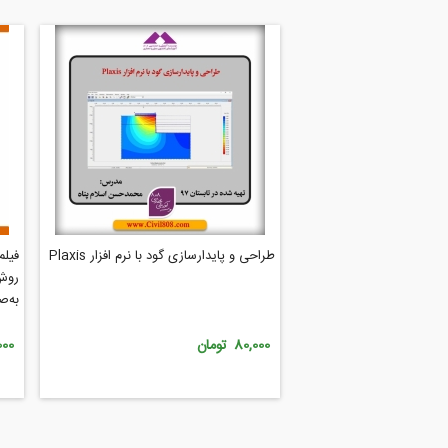
طراحی و پایدارسازی گود با نرم افزار Plaxis
فیلم
به‌ص
دیوا
80,000 تومان
,000