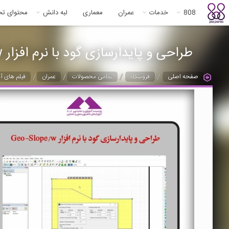
808
خدمات
عمران
معماری
لبه دانش
محتوای ت
طراحی و پایدارسازی گود با نرم افزار Geo-Slope/w
/
/
/
/
صفحه اصلی
فروشگاه
تمامی محصولات
عمران
فیلم های آ