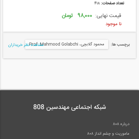
تعداد صفحات:
۴۱۸
قیمت نهایی:
98,000 تومان
نا موجود
محمود گلابچی، Prof. Mahmood Golabchi
برچسب ها:
مشاهده نظر خریداران
شبکه اجتماعی مهندسین 808
درباره ۸۰۸
ماموریت و چشم انداز ۸۰۸