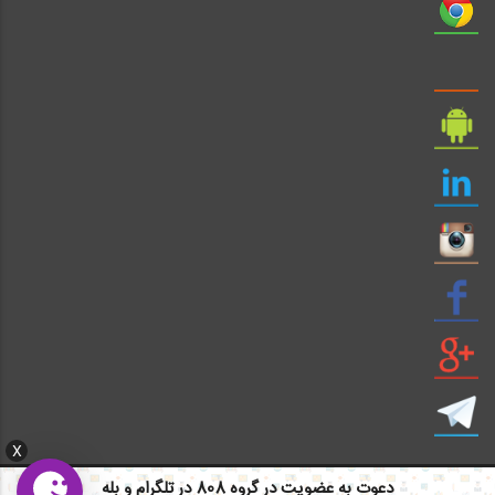
X
دعوت به عضویت در گروه 808 در تلگرام و بله