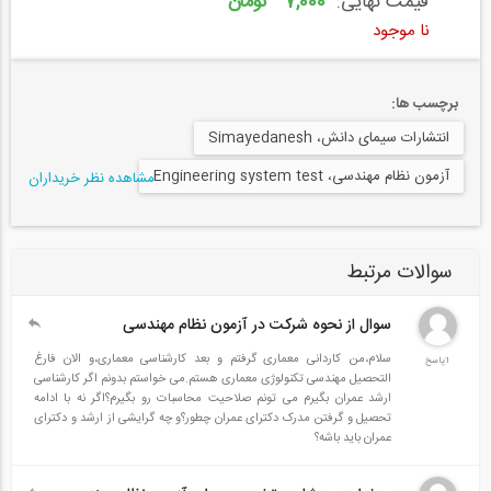
قیمت نهایی:
7,000 تومان
نا موجود
برچسب ها:
انتشارات سیمای دانش، Simayedanesh
آزمون نظام مهندسی، Engineering system test
مشاهده نظر خریداران
سوالات مرتبط
سوال از نحوه شرکت در آزمون نظام مهندسی
سلام،من کاردانی معماری گرفتم و بعد کارشناسی معماری،و الان فارغ
1پاسخ
التحصیل مهندسی تکنولوژی معماری هستم.می خواستم بدونم اگر کارشناسی
ارشد عمران بگیرم می تونم صلاحیت محاسبات رو بگیرم؟اگر نه با ادامه
تحصیل و گرفتن مدرک دکترای عمران چطور؟و چه گرایشی از ارشد و دکترای
عمران باید باشه؟