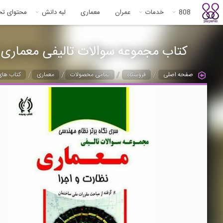
808
خدمات
عمران
معماری
لبه دانش
محتوای ت
کتاب مجموعه سوالات تالیفی معماری ن
/
/
/
/
صفحه اصلی
فروشگاه
تمامی محصولات
معماری
کتاب های