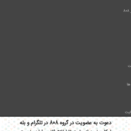
.
۸
ت
ها
ایت
دعوت به عضویت در گروه 808 در تلگرام و بله