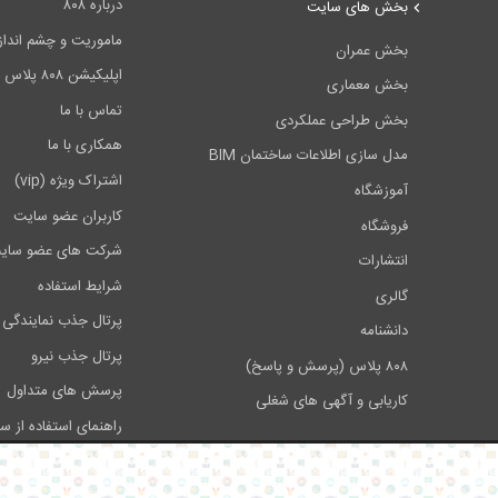
درباره ۸۰۸
بخش های سایت
ماموریت و چشم انداز ۰۸
بخش عمران
اپلیکیشن ۸۰۸ پلاس
بخش معماری
تماس با ما
بخش طراحی عملکردی
همکاری با ما
مدل سازی اطلاعات ساختمان BIM
اشتراک ویژه (vip)
آموزشگاه
کاربران عضو سایت
فروشگاه
شرکت های عضو سای
انتشارات
شرایط استفاده
گالری
پرتال جذب نمایندگی 
دانشنامه
پرتال جذب نیرو
۸۰۸ پلاس (پرسش و پاسخ)
پرسش های متداول
کاریابی و آگهی های شغلی
راهنمای استفاده از س
تبلیغات در سایت