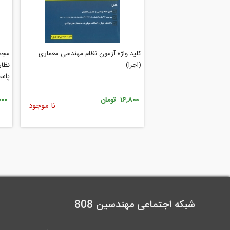
کلید واژه آزمون نظام مهندسی معماری
مجمو
(اجرا)
پاسخ
16,800 تومان
6,000
نا موجود
شبکه اجتماعی مهندسین 808