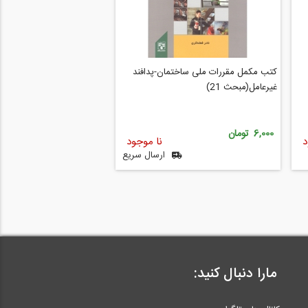
کتب مکمل مقررات ملی ساختمان-پدافند
غیرعامل(مبحث 21)
6,000 تومان
د
نا موجود
ارسال سریع
مارا دنبال کنید: