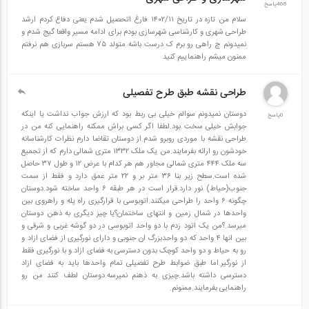
468پاسخ
سر فصل مباحث
سلام من تازه در تاریخ ۱۴۰۲/۱۱ فارغ اتحصیل شدم یعنی دفاع کردم ارشد
طراحی شهری و کارشناسی شهرسازی بودم برای ادامه مسیر واقعا گیج شدم و
نمیدونم چ راهی رو برم ک درست باشه متولد ۷۵ هستم سربازی هم نرفتم
فاز ۱: ۱۵ ساعت
ممنون میشم راهنماییم کنید
اجرای عملیات تخریب
طراحی نقشه طبق طرح تفصیلی
اجرای عملیات خاکبرداری
دوستان نمیدونم سوالم خیلی بی ربط بود که ارزش جواب نداشت یا اینکه
اجرای عملیات حفر چاه
0پاسخ
جوابش خیلی سخت بود.لطفا اگر کسی براش ممکنه راهنمایی کنه من در
اجرای عملیات فونداسیون
طراحی نقشه با موردی روبرو شدم.از دوستان تقاضا دارم نظرات کارشناسانه
خودشون رو ارائه بفرمایند.من یک ملک ۱۳۳۲ متری شمالی دارم که از تجمیع
اجرای اسکلت بتنی
سه ملک ۴۴۴ متری شمالی مجاور هم هر کدام با عرض ۱۲ و طول ۳۷ حاصل
شده است.سطح زیر بنا ۳۶ متر بر و ۲۲ متر عمق دارد و فقط از سمت
اجرای اسکلت فلزی جوشی در محل
جنوب(حیاط) نور دارد.قرار است در هر طبقه ۶ واحد ساخته شود.دوستان
چگونه ۶ واحد را طراحی میکنند.اتوبوسی با قرارگیری راه پله و راهروی بین
-----------------------------------------------------------
واحدها در شمال زمین و انتهای ساختمان؟یا چیز دیگری به ذهن دوستان
میرسد.؟من یک اتود زدم با دو واحد اتوبوسی در دو گوشه غربی و شرقی و
مطالب مرتبط
بین انها ۴ واحد که دو واحدبزرگ ان جنوبی و دارای نورگیری از فضای ازاد و
رو به حیاط و دو واحد کوچک بدون دسترسی به فضای ازاد و با نورگیری فقط
دانلود فیلم ورکشاپ معرفی دوره اصول ساخت ساختمان های متداول
از نورگیر.اما طبق ضوابط طرح تفصیلی تمام واحدها باید به فضای ازاد
دسترسی داشته باشد.چیزی به ذهنم نمیرسه.دوستان لطف کنند من رو
شهری
راهنمایی بفرمایند.ممنونم.
مشاهده قسمتی از فیلم آموزشی امور فنی اولیه و سفارش آرماتور ها،