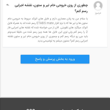
چطوری از روی خروجی خام تیر و ستون، نقشه اجرایی
مدرس مهندس اسدی
رسم کنم؟
مشاهده قسمتی از فیلم آموزشی اجرای صفحه ستون ها، مدرس
4پاسخ
با سلام من یه پلان معماری دارم و فایل های اتوکد مربوط به خروجی خام
مهندس اسدی
ستون ها و تیر ها که با نرم افزار ETABS mate رسم شده اند به همراه فایل
اتوکد میلگرد های تقویتی. الان از من خواسته شده که نقشه های اجرایی فاز
تمایز اصلی این دوره با سایر دوره های مشابه:
2 را رسم کنم ولی توی این فایل ها همه چیز رسم شده من دقیقا نمیدونم
باید چی رو دیگه رسم کنم و چجوری از روی خروجی خام تیر و ستون نقشه
• برای اولین بار در این دوره آموزشی، پکیج کاملی از کلیه نکات اجرایی
اجرایی رسم کنم؟ ممنون میشم یه توضیحی بدید
که فارغ التحصیلان عزیز برای ورود به بازار کار به آن نیازمند هستند، به
صورت یکجا جمع آوری شده است. این دوره علاوه بر بررسی تک تک
ورود به بخش پرسش و پاسخ
آیتم های ساختمانی از فونداسیون تا نازک کاری، آیتم های زیر، را که
غالبا در دوره های مشابه ارائه نمی شوند و کلاس های مجزا، برای آنها
اراِئه می شود، را نیز در بر می گیرد :
• بررسی نکات حائز اهمیت در اجرای تاسیسات برقی ساختمان
• بررسی نکات حائز اهمیت در اجرای تاسیسات مکانیکی ساختمان
• بررسی قراردی تمام آیتم های ساختمانی ( به همراه نمونه قراردادهای
واقعی)