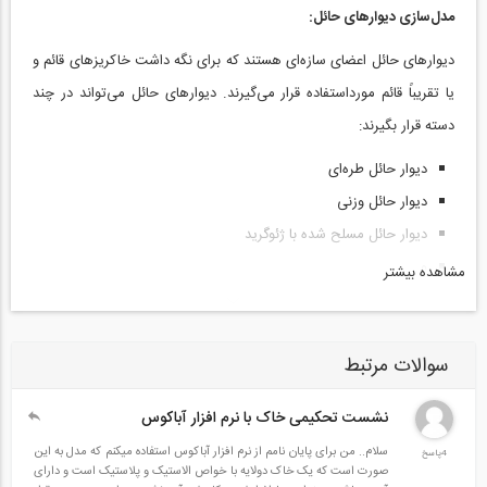
مدل‌سازی دیوارهای حائل:
دیوارهای حائل اعضای سازه‌ای هستند که برای نگه داشت خاکریزهای قائم و
یا تقریباً قائم مورداستفاده قرار می‌گیرند. دیوارهای حائل می‌تواند در چند
دسته قرار بگیرند:
دیوار حائل طره‌ای
دیوار حائل وزنی
دیوار حائل مسلح شده با ژئوگرید
و ...
مشاهده بیشتر
برای تفسیر رفتار این نوع دیوارها، مهم‌ترین تئوری موجود، تئوری فشار
محرک و مقاوم رانکین است. در این بخش، مدل‌سازی دیوارهای حائل وزنی
سوالات مرتبط
انجام می‌شود.
نشست تحکیمی خاک با نرم افزار آباکوس
محاسبات فشار جانبی برای دیوار حائل وزنی
سلام.. من برای پایان نامم از نرم افزار آباکوس استفاده میکنم که مدل به این
4پاسخ
در این پکیج یک حل تعادل حدی برای دیوار حائل وزنی که یک خاکریز به
صورت است که یک خاک دولایه با خواص الاستیک و پلاستیک است و دارای