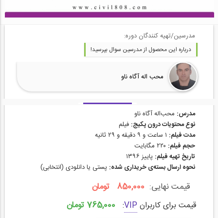
مدرسین/تهیه کنندگان دوره:
درباره این محصول از مدرسین سوال بپرسید!
محب اله آگاه ناو
مدرس:
محب‌اله آگاه ناو
نوع محتویات درون پکیج:
فیلم
مدت فیلم:
۱ ساعت و ۹ دقیقه و ۲۹ ثانیه
حجم فیلم:
۲۲۰ مگابایت
تاریخ تهیه فیلم:
پاییز ۱۳۹۶
نحوه ارسال بسته‌ی خریداری شده:
پستی یا دانلودی (انتخابی)
قیمت نهایی:
850,000 تومان
765,000 تومان
قیمت برای کاربران
VIP
: