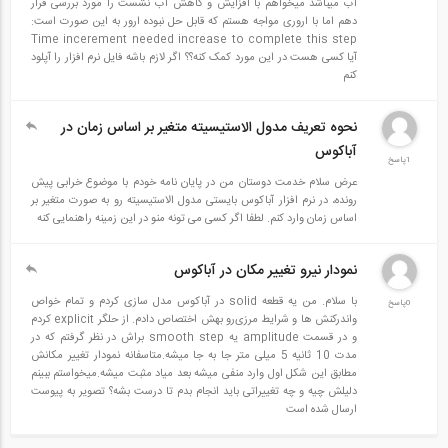
آب میباشد میخواهم با افزایش و کاهش آب نشست را مورد بررسی قرار
ارتفاع ۳ متر را نگه داشته است، با استفاده دو نوع حلگر انجام می‌شود و در
دهم اما با اروری مواجه هستم که قابل حل نبوده ارور به این صورت است:
این مثال نحوه استفاده از حلگر Dynamic Explicit و نحوه تعریف
Time incerement needed increase to complete this step
آیا کسی هست در این مورد کمک کنه؟؟ اگر لازم باشه فایل نرم افزار را آپلود
دامنه‌های بارگذاری برای این نوع حلگر و شرایط خاص استفاده از توضیح
کنم
داده می‌شود. در ادامه با استفاده از روش Static General مجدداً
نحوه تعریف مدول الاستیسیته متغیر بر اساس زمان در
مدل‌سازی انجام می‌شود و نتایج باهم و با مقادیر تئوری مقایسه خواهند
آباکوس
شد. توزیع فشار محرک، توزیع فشار مقاوم در طول دیوار حائل در دو حالت
1پاسخ
عرض سلام خدمت دوستان من در پایان نامه خودم با موضوع خرابی پیش
محرک و مقاوم به دست آمده و با مقادیر تئوری مقایسه می‌شوند و در مورد
رونده، در نرم افزار آباکوس بایستی مدول الاستیسیته رو به صورت متغیر بر
نتایج بحث خواهد شد.
اساس زمان وارد کنم. لطفا اگر کسی می تونه منو در این زمینه راهنمایی کنه
دانلود کتاب Applied Soil Mechanics with Abaqus Application
نمودار نیرو تغییر مکان در آباکوس
مطالب مرتبط:
با سلام. من یه قطعه solid در آباکوس مدل سازی کردم و تمام خواص
0پاسخ
و‌اندرکنش ها و شرایط مرزی‌رو بهش اختصاص دادم. از حلگر explicit کردم
بررسی پایداری دیوارهای (GRS) یا دیوارهای مسلح شده با
و در قسمت amplitude یه smooth step براش در نظر گرفتم که در
مدت 10 ثانیه 5 میلی متر جا به جا میشه.متاسفانه نمودار تغییر مکانش
ژئوسنتتیک ها در ABAQUS
مطابق این شکل اول وارد منفی میشه بعد میاد مثبت میشه.میخواستم ببینم
دلیلش چیه و چه تغییراتی باید انجام بدم تا درست بشه؟ تصویر به پیوست
ارسال شده است