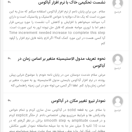
نشست تحکیمی خاک با نرم افزار آباکوس
سلام.. من برای پایان نامم از نرم افزار آباکوس استفاده میکنم که مدل به این
4پاسخ
صورت است که یک خاک دولایه با خواص الاستیک و پلاستیک است و دارای
آب میباشد میخواهم با افزایش و کاهش آب نشست را مورد بررسی قرار
دهم اما با اروری مواجه هستم که قابل حل نبوده ارور به این صورت است:
Time incerement needed increase to complete this step
آیا کسی هست در این مورد کمک کنه؟؟ اگر لازم باشه فایل نرم افزار را آپلود
کنم
نحوه تعریف مدول الاستیسیته متغیر بر اساس زمان در
آباکوس
1پاسخ
عرض سلام خدمت دوستان من در پایان نامه خودم با موضوع خرابی پیش
رونده، در نرم افزار آباکوس بایستی مدول الاستیسیته رو به صورت متغیر بر
اساس زمان وارد کنم. لطفا اگر کسی می تونه منو در این زمینه راهنمایی کنه
نمودار نیرو تغییر مکان در آباکوس
با سلام. من یه قطعه solid در آباکوس مدل سازی کردم و تمام خواص
0پاسخ
و‌اندرکنش ها و شرایط مرزی‌رو بهش اختصاص دادم. از حلگر explicit کردم
و در قسمت amplitude یه smooth step براش در نظر گرفتم که در
مدت 10 ثانیه 5 میلی متر جا به جا میشه.متاسفانه نمودار تغییر مکانش
مطابق این شکل اول وارد منفی میشه بعد میاد مثبت میشه.میخواستم ببینم