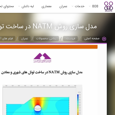
808
خدمات
عمران
معماری
لبه دانش
محتوای ت
مدل سازی روش NATM در ساخت تونل های شهری و معادن در PLAXIS
/
/
/
/
صفحه اصلی
فروشگاه
تمامی محصولات
عمران
فیلم های آ