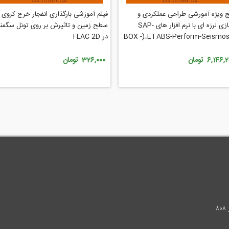
 ویژه آمورشی طراحی عملکردی و
فیلم آموزشی بارگذاری انفجار خرج کروی 
بهسازی لرزه ای با نرم افزار های SAP-
سطح زمین و تاثیرش بر روی تونل سگمن
ETABS-Perform-Seismosoftـ(BOX -
در FLAC 2D
6,146 تومان
326,000 تومان
.
۸