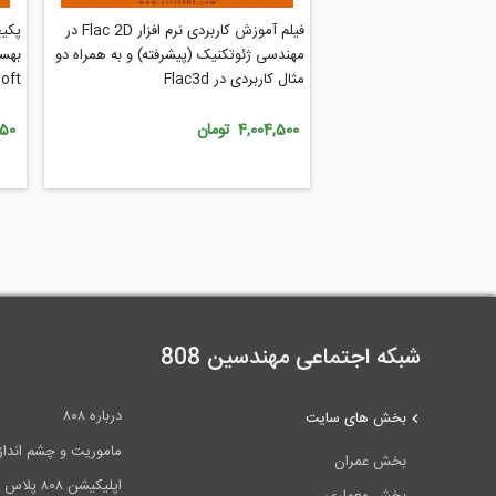
فیلم آموزش کاربردی نرم افزار Flac 2D در
پکیج
مهندسی ژئوتکنیک (پیشرفته) و به همراه دو
مثال کاربردی در Flac3d
S17)
4,004,500 تومان
,250
شبکه اجتماعی مهندسین 808
درباره ۸۰۸
بخش های سایت
ماموریت و چشم انداز ۰۸
بخش عمران
اپلیکیشن ۸۰۸ پلاس