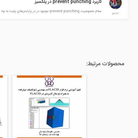
کاربرد prevent punching در پلکسیز
سلام خصوصیت prevent punching موجود در در پارامترهای پلیت به چه معناست و کجا کاربرد دارد؟
1پاسخ
محصولات مرتبط: